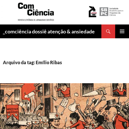
Pesquisar
_comciência dossiê atenção & ansiedade
PULAR
MENU
PARA
PRINCI
O
CONTEÚDO
Arquivo da tag: Emílio Ribas