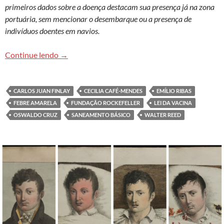
primeiros dados sobre a doença destacam sua presença já na zona
portuária, sem mencionar o desembarque ou a presença de
indivíduos doentes em navios.
Febre amarela no Brasil: dos primórdios à atual
Continue lendo
→
CARLOS JUAN FINLAY
CECILIA CAFÉ-MENDES
EMÍLIO RIBAS
FEBRE AMARELA
FUNDAÇÃO ROCKEFELLER
LEI DA VACINA
OSWALDO CRUZ
SANEAMENTO BÁSICO
WALTER REED