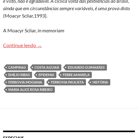
é visto, não é agradável. A cíclica volta das pestilências ao Brasil,
ainda que em circunstâncias sempre variáveis, é uma prova disto
(Moacyr Scliar,1993).
A Moacyr Scliar,
in memoriam
Febre amarela…uma das histórias sem fim
Continue lendo
→
CAMPINAS
COSTA AGUIAR
EDUARDO GUIMARÃES
EMÍLIO RIBAS
EPIDEMIA
FEBRE AMARELA
FERROVIA MOGIANA
FERROVIA PAULISTA
HISTÓRIA
MARIA ALICE ROSA RIBEIRO
ESPECIAIS