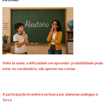
Volta às aulas: a dificuldade em aprender probabilidade pode
estar no vocabulário, não apenas nas contas
A participação brasileira na busca por planetas análogos à
Terra