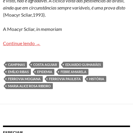
é visto, não é agradável. A cíclica volta das pestilências ao Brasil,
ainda que em circunstâncias sempre variáveis, é uma prova disto
(Moacyr Scliar,1993).
A Moacyr Scliar,
in memoriam
Febre amarela…uma das histórias sem fim
Continue lendo
→
CAMPINAS
COSTA AGUIAR
EDUARDO GUIMARÃES
EMÍLIO RIBAS
EPIDEMIA
FEBRE AMARELA
FERROVIA MOGIANA
FERROVIA PAULISTA
HISTÓRIA
MARIA ALICE ROSA RIBEIRO
ESPECIAIS