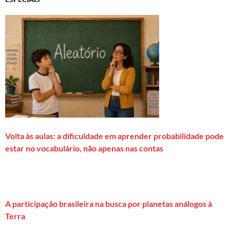
Volta às aulas: a dificuldade em aprender probabilidade pode
estar no vocabulário, não apenas nas contas
A participação brasileira na busca por planetas análogos à
Terra