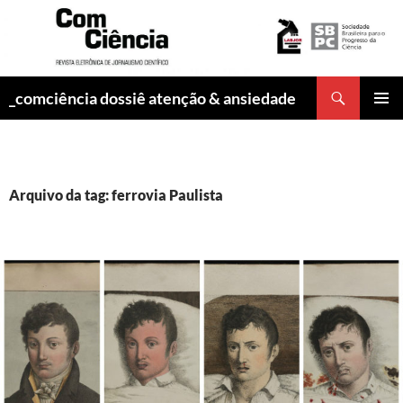
Pesquisar
_comciência dossiê atenção & ansiedade
PULAR
MENU
PARA
PRINCI
O
CONTEÚDO
Arquivo da tag: ferrovia Paulista