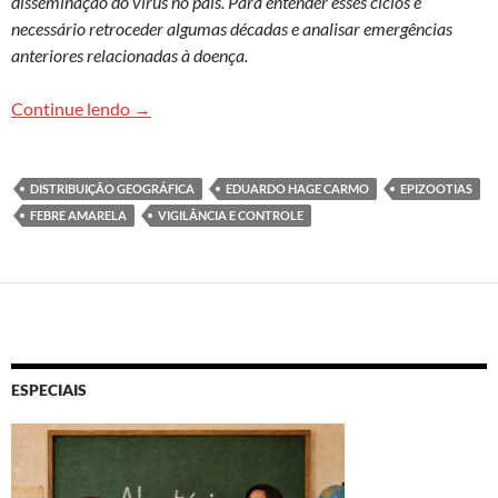
disseminação do vírus no país. Para entender esses ciclos é
necessário retroceder algumas décadas e analisar emergências
anteriores relacionadas à doença.
Os ciclos de disseminação da febre amarela e a 
Continue lendo
→
DISTRIBUIÇÃO GEOGRÁFICA
EDUARDO HAGE CARMO
EPIZOOTIAS
FEBRE AMARELA
VIGILÂNCIA E CONTROLE
ESPECIAIS