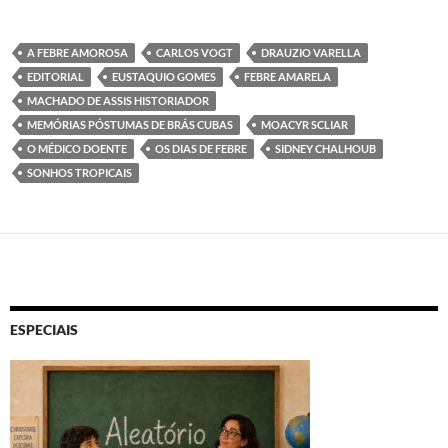
A FEBRE AMOROSA
CARLOS VOGT
DRAUZIO VARELLA
EDITORIAL
EUSTAQUIO GOMES
FEBRE AMARELA
MACHADO DE ASSIS HISTORIADOR
MEMÓRIAS PÓSTUMAS DE BRÁS CUBAS
MOACYR SCLIAR
O MÉDICO DOENTE
OS DIAS DE FEBRE
SIDNEY CHALHOUB
SONHOS TROPICAIS
ESPECIAIS