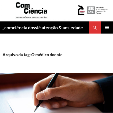
Pesquisar
_comciência dossiê atenção & ansiedade
PULAR
MENU
PARA
PRINCI
O
CONTEÚDO
Arquivo da tag: O médico doente