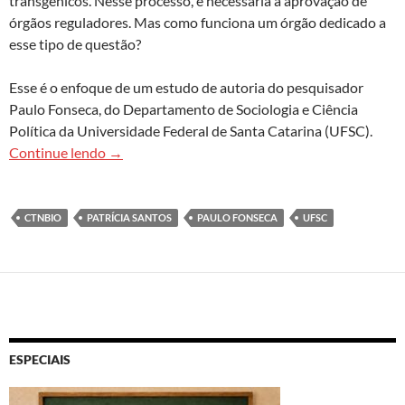
transgênicos. Nesse processo, é necessária a aprovação de
órgãos reguladores. Mas como funciona um órgão dedicado a
esse tipo de questão?
Esse é o enfoque de um estudo de autoria do pesquisador
Paulo Fonseca, do Departamento de Sociologia e Ciência
Política da Universidade Federal de Santa Catarina (UFSC).
Caso CTNBio aponta fragilidades do modelo reg
Continue lendo
→
CTNBIO
PATRÍCIA SANTOS
PAULO FONSECA
UFSC
ESPECIAIS