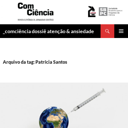
Pesquisar
_comciência dossiê atenção & ansiedade
PULAR
MENU
PARA
PRINCI
O
CONTEÚDO
Arquivo da tag: Patrícia Santos