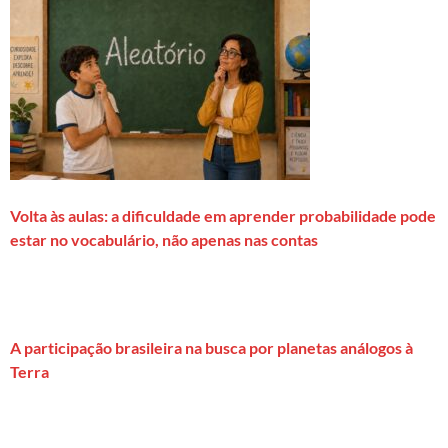
Volta às aulas: a dificuldade em aprender probabilidade pode
estar no vocabulário, não apenas nas contas
A participação brasileira na busca por planetas análogos à
Terra