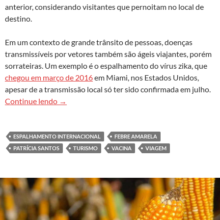
anterior, considerando visitantes que pernoitam no local de
destino.
Em um contexto de grande trânsito de pessoas, doenças
transmissíveis por vetores também são ágeis viajantes, porém
sorrateiras. Um exemplo é o espalhamento do vírus zika, que
chegou em março de 2016
em Miami, nos Estados Unidos,
apesar de a transmissão local só ter sido confirmada em julho.
Febre amarela na iminência das fronteiras
Continue lendo
→
ESPALHAMENTO INTERNACIONAL
FEBRE AMARELA
PATRÍCIA SANTOS
TURISMO
VACINA
VIAGEM