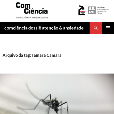
Pesquisar
_comciência dossiê atenção & ansiedade
PULAR
MENU
PARA
PRINCI
O
CONTEÚDO
Arquivo da tag: Tamara Camara