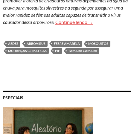
promover a oferta de criadouros naturais dependentes da água da
chuva para mosquitos silvestres e a segunda por assegurar uma
maior rapidez de fêmeas adultas capazes de transmitir o vírus
Mudanças climáticas e
causador dessa arbovirose.
Continue lendo
→
AEDES
ARBOVIRUS
FEBRE AMARELA
MOSQUITOS
MUDANÇAS CLIMÁTICAS
PIE
TAMARA CAMARA
ESPECIAIS