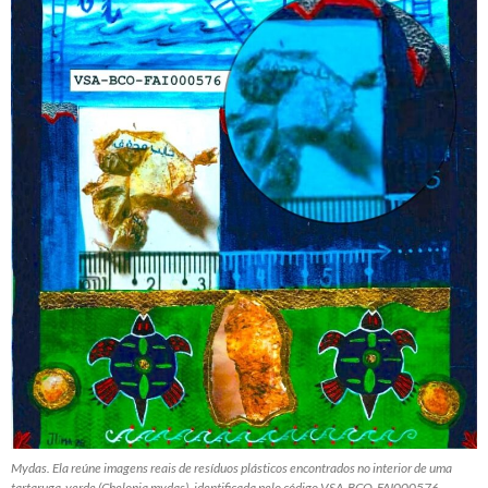
Mydas. Ela reúne imagens reais de resíduos plásticos encontrados no interior de uma
tartaruga-verde (Chelonia mydas), identificada pelo código VSA-BCO-FAI000576,