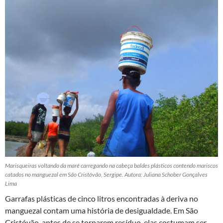
Marisqueiras voltando da maré carregando na cabeça baldes plásticos contendo mariscos
catados no manguezal em São Cristóvão, Sergipe. Autora: Juliana Schober Gonçalves
Lima
Garrafas plásticas de cinco litros encontradas à deriva no
manguezal contam uma história de desigualdade. Em São
Cristóvão, antes de se tornarem resíduo, elas costumam ser