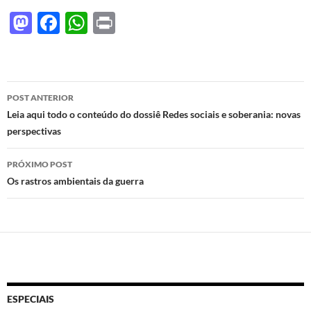
M
F
W
P
as
ac
h
ri
to
e
at
nt
d
b
s
Navegação
POST ANTERIOR
o
o
A
de
Leia aqui todo o conteúdo do dossiê Redes sociais e soberania: novas
n
o
p
perspectivas
posts
k
p
PRÓXIMO POST
Os rastros ambientais da guerra
ESPECIAIS