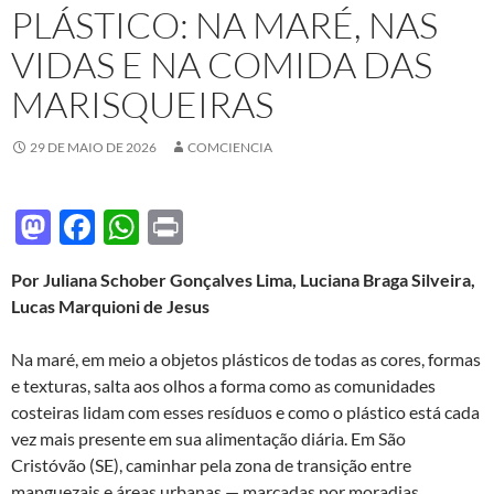
PLÁSTICO: NA MARÉ, NAS
VIDAS E NA COMIDA DAS
MARISQUEIRAS
29 DE MAIO DE 2026
COMCIENCIA
M
F
W
P
as
ac
h
ri
Por
Juliana Schober Gonçalves Lima, Luciana Braga Silveira,
to
e
at
nt
Lucas Marquioni de Jesus
d
b
s
o
o
A
Na maré, em meio a objetos plásticos de todas as cores, formas
e texturas, salta aos olhos a forma como as comunidades
n
o
p
costeiras lidam com esses resíduos e como o plástico está cada
k
p
vez mais presente em sua alimentação diária. Em São
Cristóvão (SE), caminhar pela zona de transição entre
manguezais e áreas urbanas — marcadas por moradias