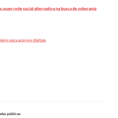
 usam rede social alternativa na busca de soberania
leiro para acervos digitais
ades públicas