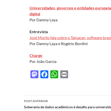
Universidades, governos e entidades europeias
digital
Por Damny Laya
Entrevista
José Murilo fala sobre o Tainacan, software brasi
Por Damny Laya e Rogério Bordini
Charge
Por João Garcia
M
F
W
P
as
ac
h
ri
to
e
at
nt
d
b
s
Navegação
POST ANTERIOR
o
o
A
de
Soberania de dados acadêmicos é desafio para universid