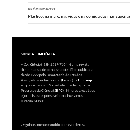
n
o
p
posts
PRÓXIMO POST
k
p
Plástico: na maré, nas vidas e na comida das marisqueira
SOBRE A COMCIÊNCIA
A
ComCiência
(ISSN 1519-7654) é uma revista
digital mensal de jornalismo científico publicada
desde 1999 pelo Laboratório de Estudos
Avançados em Jornalismo (
Labjor
) da
Unicamp
em parceria com a Sociedade Brasileira para o
Progresso da Ciência (
SBPC
). Editores executivos
e jornalistas responsáveis: Marina Gomes e
Ricardo Muniz.
Orgulhosamente mantido com WordPress