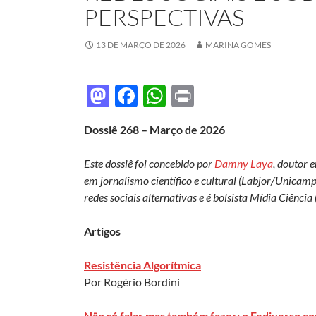
PERSPECTIVAS
13 DE MARÇO DE 2026
MARINA GOMES
M
F
W
P
as
ac
h
ri
Dossiê 268 – Março de 2026
to
e
at
nt
d
b
s
Este dossiê foi concebido por
Damny Laya
, doutor 
o
o
A
em jornalismo científico e cultural (Labjor/Unicamp)
redes sociais alternativas e é bolsista Mídia Ciência 
n
o
p
k
p
Artigos
Resistência Algorítmica
Por Rogério Bordini
Não só falar mas também fazer: o Fediverso c