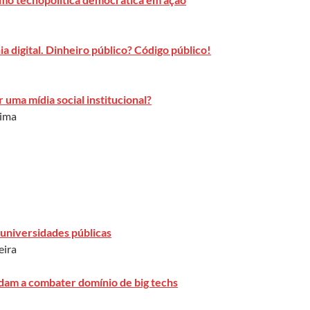
a digital. Dinheiro público? Código público!
 uma mídia social institucional?
Lima
 universidades públicas
eira
udam a combater domínio de big techs