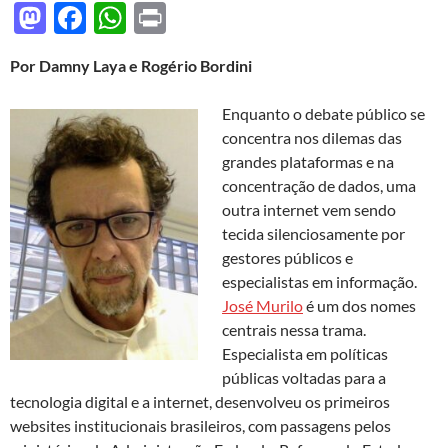
M
F
W
P
as
ac
h
ri
Por Damny Laya e Rogério Bordini
to
e
at
nt
d
b
s
Enquanto o debate público se
o
o
A
concentra nos dilemas das
grandes plataformas e na
n
o
p
concentração de dados, uma
k
p
outra internet vem sendo
tecida silenciosamente por
gestores públicos e
especialistas em informação.
José Murilo
é um dos nomes
centrais nessa trama.
Especialista em políticas
públicas voltadas para a
tecnologia digital e a internet, desenvolveu os primeiros
websites institucionais brasileiros, com passagens pelos