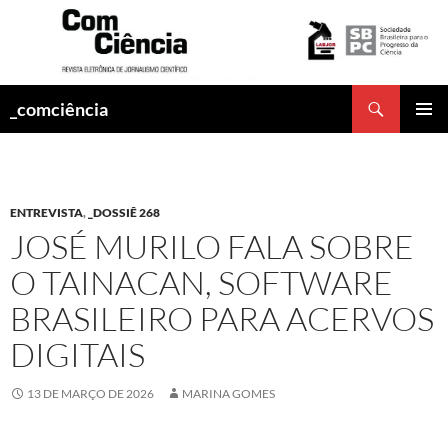
Pesquisar
_comciência
PULAR
MENU
PARA
PRINCI
O
CONTEÚDO
ENTREVISTA
,
_DOSSIÊ 268
JOSÉ MURILO FALA SOBRE
O TAINACAN, SOFTWARE
BRASILEIRO PARA ACERVOS
DIGITAIS
13 DE MARÇO DE 2026
MARINA GOMES