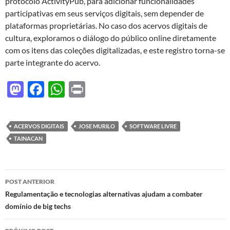
protocolo ActivityPub, para adicionar funcionalidades
participativas em seus serviços digitais, sem depender de
plataformas proprietárias. No caso dos acervos digitais de
cultura, exploramos o diálogo do público online diretamente
com os itens das coleções digitalizadas, e este registro torna-se
parte integrante do acervo.
M
F
W
P
as
ac
h
ri
to
e
at
nt
ACERVOS DIGITAIS
JOSE MURILO
SOFTWARE LIVRE
d
b
s
TAINACAN
o
o
A
n
o
p
Navegação
POST ANTERIOR
k
p
de
Regulamentação e tecnologias alternativas ajudam a combater
domínio de big techs
posts