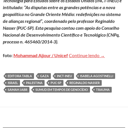
Tecnologia para Estudos sobre os Estados Unidos (INCT-INEU) e
intitulado: “As disputas entre as grandes potências e a nova
geopolítica no Grande Oriente Médio: redefinições no sistema
de alianças regional”, coordenado pelo professor Reginaldo
Nasser (PUC-SP). Esta pesquisa contou com apoio do Conselho
Nacional de Desenvolvimento Científico e Tecnológico (CNPq,
processo n. 465460/2014-3).
Trauma colonia
foto:
Mohammad Ajjour / Unicef
Continue lendo
→
EDITORA TABLA
GAZA
INCT-INEU
ISABELA AGOSTINELLI
ISRAEL
PALESTINA
PUC-SP
REGINALDO NASSER
SAMAH JABR
SUMUD EM TEMPOS DE GENOCÍDIO
TRAUMA