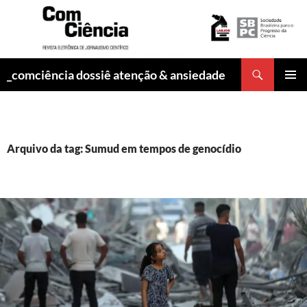
Pesquisar
_comciência dossiê atenção & ansiedade
PULAR
MENU
PARA
PRINCI
O
CONTEÚDO
Arquivo da tag: Sumud em tempos de genocídio