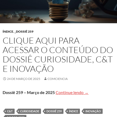
ÍNDICE
,
_DOSSIÊ 259
CLIQUE AQUI PARA
ACESSAR O CONTEÚDO DO
DOSSIÊ CURIOSIDADE, C&T
E INOVAÇÃO
24 DE MARÇO DE 2025
COMCIENCIA
Clique aqui para 
Dossiê 259 – Março de 2025
Continue lendo
→
C&T
CURIOSIDADE
DOSSIÊ 259
ÍNDICE
INOVAÇÃO