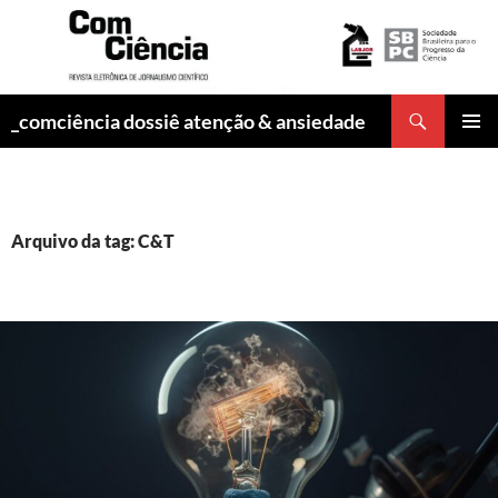
Pesquisar
_comciência dossiê atenção & ansiedade
PULAR
MENU
PARA
PRINCI
O
CONTEÚDO
Arquivo da tag: C&T