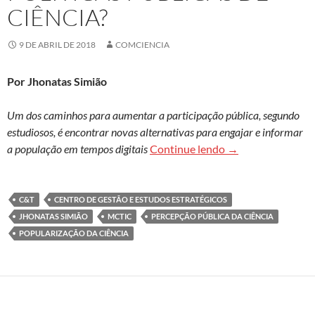
CIÊNCIA?
9 DE ABRIL DE 2018
COMCIENCIA
Por Jhonatas Simião
Um dos caminhos para aumentar a participação pública, segundo
estudiosos, é encontrar novas alternativas para engajar e informar
Por que os brasile
a população em tempos digitais
Continue lendo
→
C&T
CENTRO DE GESTÃO E ESTUDOS ESTRATÉGICOS
JHONATAS SIMIÃO
MCTIC
PERCEPÇÃO PÚBLICA DA CIÊNCIA
POPULARIZAÇÃO DA CIÊNCIA