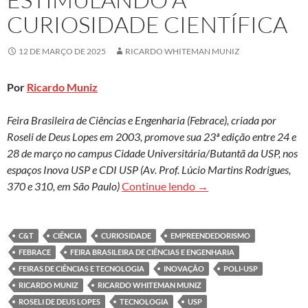
CURIOSIDADE CIENTÍFICA
12 DE MARÇO DE 2025
RICARDO WHITEMAN MUNIZ
Por
Ricardo Muniz
Feira Brasileira de Ciências e Engenharia (Febrace), criada por
Roseli de Deus Lopes em 2003, promove sua 23ª edição entre 24 e
28 de março no campus Cidade Universitária/Butantã da USP, nos
espaços Inova USP e CDI USP (Av. Prof. Lúcio Martins Rodrigues,
Roseli Lopes & Febrace:
370 e 310, em São Paulo)
Continue lendo
→
C&T
CIÊNCIA
CURIOSIDADE
EMPREENDEDORISMO
FEBRACE
FEIRA BRASILEIRA DE CIÊNCIAS E ENGENHARIA
FEIRAS DE CIÊNCIAS E TECNOLOGIA
INOVAÇÃO
POLI-USP
RICARDO MUNIZ
RICARDO WHITEMAN MUNIZ
ROSELI DE DEUS LOPES
TECNOLOGIA
USP