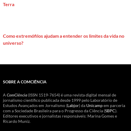
Terra
Como extremófilos ajudam a entender os limites da vida no
universo?
SOBRE A COMCIÊNCIA
A
ComCiência
(ISSN 1519-7654) é uma revista digital mensal de
jornalismo científico publicada desde 1999 pelo Laboratório de
Estudos Avançados em Jornalismo (
Labjor
) da
Unicamp
em parceria
com a Sociedade Brasileira para o Progresso da Ciência (
SBPC
).
Editores executivos e jornalistas responsáveis: Marina Gomes e
Ricardo Muniz.