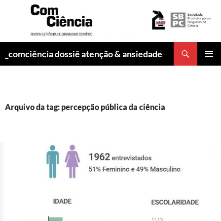
Pesquisar
_comciência dossiê atenção & ansiedade
PULAR
MENU
PARA
PRINCI
O
CONTEÚDO
Arquivo da tag: percepção pública da ciência