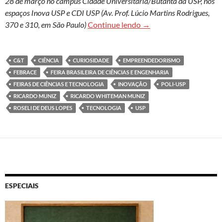
28 de março no campus Cidade Universitária/Butantã da USP, nos
espaços Inova USP e CDI USP (Av. Prof. Lúcio Martins Rodrigues,
Roseli Lopes & Febrace:
370 e 310, em São Paulo)
Continue lendo
→
C&T
CIÊNCIA
CURIOSIDADE
EMPREENDEDORISMO
FEBRACE
FEIRA BRASILEIRA DE CIÊNCIAS E ENGENHARIA
FEIRAS DE CIÊNCIAS E TECNOLOGIA
INOVAÇÃO
POLI-USP
RICARDO MUNIZ
RICARDO WHITEMAN MUNIZ
ROSELI DE DEUS LOPES
TECNOLOGIA
USP
ESPECIAIS