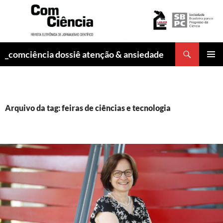
Pesquisar
_comciência dossiê atenção & ansiedade
PULAR
MENU
PARA
PRINCI
O
CONTEÚDO
Arquivo da tag: feiras de ciências e tecnologia