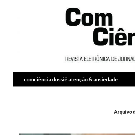
Pesquisar
_comciência dossiê atenção & ansiedade
Arquivo d