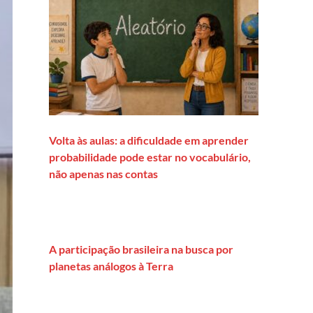
Volta às aulas: a dificuldade em aprender
probabilidade pode estar no vocabulário,
não apenas nas contas
A participação brasileira na busca por
planetas análogos à Terra