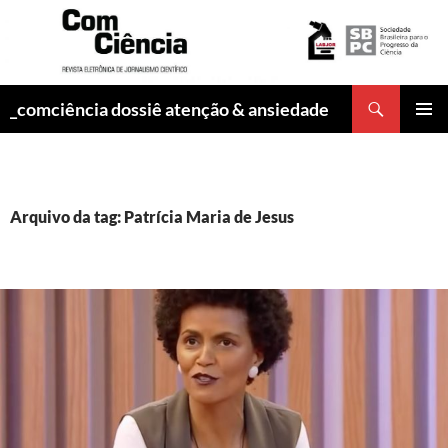
Pesquisar
_comciência dossiê atenção & ansiedade
PULAR
MENU
PARA
PRINCI
O
CONTEÚDO
Arquivo da tag: Patrícia Maria de Jesus