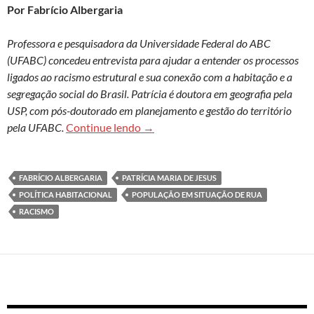
Por Fabrício Albergaria
Professora e pesquisadora da Universidade Federal do ABC
(UFABC) concedeu entrevista para ajudar a entender os processos
ligados ao racismo estrutural e sua conexão com a habitação e a
segregação social do Brasil. Patrícia é doutora em geografia pela
USP, com pós-doutorado em planejamento e gestão do território
Patrícia Maria de Jesus: Por que a 
pela UFABC.
Continue lendo
→
FABRÍCIO ALBERGARIA
PATRÍCIA MARIA DE JESUS
POLÍTICA HABITACIONAL
POPULAÇÃO EM SITUAÇÃO DE RUA
RACISMO