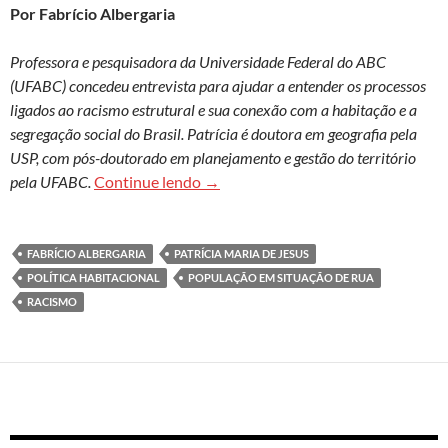
Por Fabrício Albergaria
Professora e pesquisadora da Universidade Federal do ABC
(UFABC) concedeu entrevista para ajudar a entender os processos
ligados ao racismo estrutural e sua conexão com a habitação e a
segregação social do Brasil. Patrícia é doutora em geografia pela
USP, com pós-doutorado em planejamento e gestão do território
Patrícia Maria de Jesus: Por que a 
pela UFABC.
Continue lendo
→
FABRÍCIO ALBERGARIA
PATRÍCIA MARIA DE JESUS
POLÍTICA HABITACIONAL
POPULAÇÃO EM SITUAÇÃO DE RUA
RACISMO