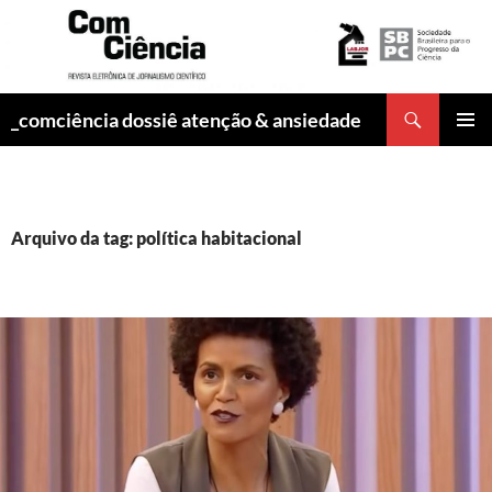
Pesquisar
_comciência dossiê atenção & ansiedade
PULAR
MENU
PARA
PRINCI
O
CONTEÚDO
Arquivo da tag: política habitacional