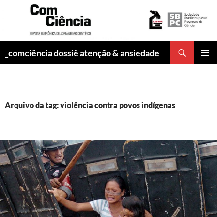
Pesquisar
_comciência dossiê atenção & ansiedade
PULAR
MENU
PARA
PRINCI
O
CONTEÚDO
Arquivo da tag: violência contra povos indígenas