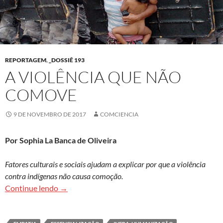
REPORTAGEM
,
_DOSSIÊ 193
A VIOLÊNCIA QUE NÃO
COMOVE
9 DE NOVEMBRO DE 2017
COMCIENCIA
Por Sophia La Banca de Oliveira
Fatores culturais e sociais ajudam a explicar por que a violência
contra indígenas não causa comoção.
A violência que não comove
Continue lendo
→