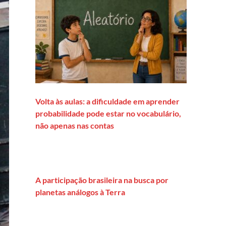
Volta às aulas: a dificuldade em aprender
probabilidade pode estar no vocabulário,
não apenas nas contas
A participação brasileira na busca por
planetas análogos à Terra