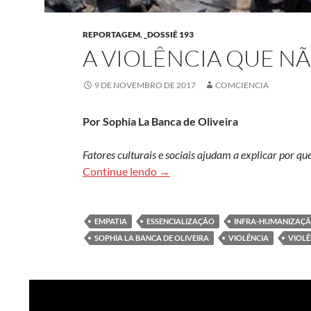
REPORTAGEM
,
_DOSSIÊ 193
A VIOLÊNCIA QUE 
9 DE NOVEMBRO DE 2017
COMCIENCIA
Por Sophia La Banca de Oliveira
Fatores culturais e sociais ajudam a explicar por q
A violência que não comove
Continue lendo
→
EMPATIA
ESSENCIALIZAÇÃO
INFRA-HUMANIZAÇ
SOPHIA LA BANCA DE OLIVEIRA
VIOLÊNCIA
VIOLÊ