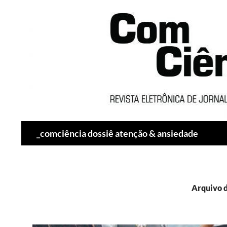
Pesquisar
_comciência dossiê atenção & ansiedade
Arquivo d