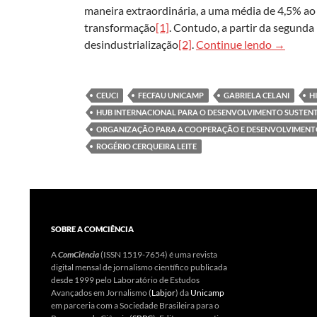
maneira extraordinária, a uma média de 4,5% ao 
transformação
[1]
. Contudo, a partir da segunda
De Manche
desindustrialização
[2]
.
Continue lendo
→
CEUCI
FECFAU UNICAMP
GABRIELA CELANI
H
HUB INTERNACIONAL PARA O DESENVOLVIMENTO SUSTEN
ORGANIZAÇÃO PARA A COOPERAÇÃO E DESENVOLVIMEN
ROGÉRIO CERQUEIRA LEITE
SOBRE A COMCIÊNCIA
A
ComCiência
(ISSN 1519-7654) é uma revista
digital mensal de jornalismo científico publicada
desde 1999 pelo Laboratório de Estudos
Avançados em Jornalismo (
Labjor
) da
Unicamp
em parceria com a Sociedade Brasileira para o