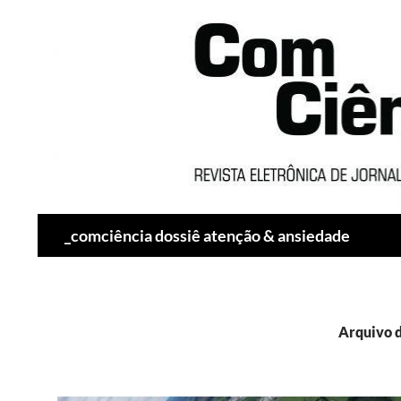
Pesquisar
_comciência dossiê atenção & ansiedade
Arquivo d