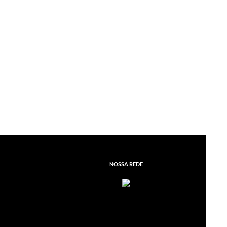
ituíram os distritos industriais
NOSSA REDE