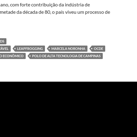
ano, com forte contribuição da indústria de
 metade da década de 80, o país viveu um processo de
ster ao Vale do Silício – Como os distritos do conhecimento subst
IDS
TÁVEL
LEAPFROGGING
MARCELA NORONHA
OCDE
TO ECONÔMICO
POLO DE ALTA TECNOLOGIA DE CAMPINAS