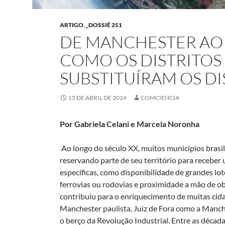
ARTIGO
,
_DOSSIÊ 251
DE MANCHESTER AO V
COMO OS DISTRITO
SUBSTITUÍRAM OS DI
15 DE ABRIL DE 2024
COMCIENCIA
Por Gabriela Celani e Marcela Noronha
Ao longo do século XX, muitos municípios brasile
reservando parte de seu território para recebe
específicas, como disponibilidade de grandes lote
ferrovias ou rodovias e proximidade a mão de obra
contribuiu para o enriquecimento de muitas cid
Manchester paulista, Juiz de Fora como a Manches
o berço da Revolução Industrial. Entre as décad