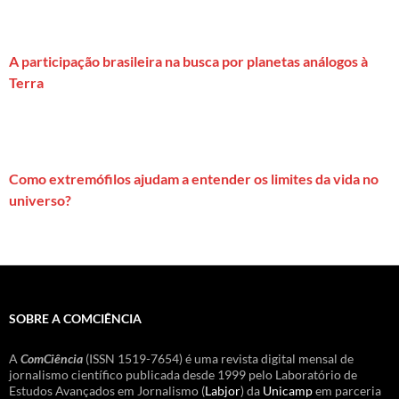
A participação brasileira na busca por planetas análogos à
Terra
Como extremófilos ajudam a entender os limites da vida no
universo?
SOBRE A COMCIÊNCIA
A
ComCiência
(ISSN 1519-7654) é uma revista digital mensal de
jornalismo científico publicada desde 1999 pelo Laboratório de
Estudos Avançados em Jornalismo (
Labjor
) da
Unicamp
em parceria