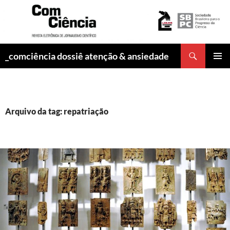
Pesquisar
_comciência dossiê atenção & ansiedade
PULAR
MENU
PARA
PRINCI
O
CONTEÚDO
Arquivo da tag: repatriação