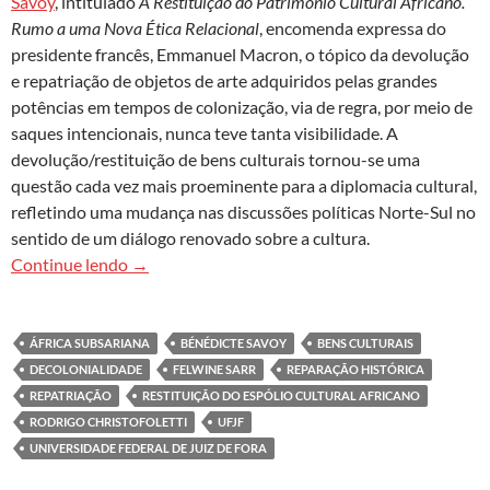
Savoy
, intitulado
A Restituição do Patrimônio Cultural Africano.
Rumo a uma Nova Ética Relacional
, encomenda expressa do
presidente francês, Emmanuel Macron, o tópico da devolução
e repatriação de objetos de arte adquiridos pelas grandes
potências em tempos de colonização, via de regra, por meio de
saques intencionais, nunca teve tanta visibilidade. A
devolução/restituição de bens culturais tornou-se uma
questão cada vez mais proeminente para a diplomacia cultural,
refletindo uma mudança nas discussões políticas Norte-Sul no
sentido de um diálogo renovado sobre a cultura.
Devolução de bens culturais: a decolonialidade 
Continue lendo
→
ÁFRICA SUBSARIANA
BÉNÉDICTE SAVOY
BENS CULTURAIS
DECOLONIALIDADE
FELWINE SARR
REPARAÇÃO HISTÓRICA
REPATRIAÇÃO
RESTITUIÇÃO DO ESPÓLIO CULTURAL AFRICANO
RODRIGO CHRISTOFOLETTI
UFJF
UNIVERSIDADE FEDERAL DE JUIZ DE FORA