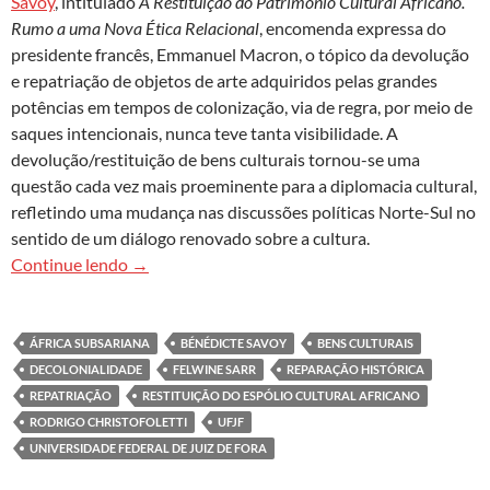
Savoy
, intitulado
A Restituição do Patrimônio Cultural Africano.
Rumo a uma Nova Ética Relacional
, encomenda expressa do
presidente francês, Emmanuel Macron, o tópico da devolução
e repatriação de objetos de arte adquiridos pelas grandes
potências em tempos de colonização, via de regra, por meio de
saques intencionais, nunca teve tanta visibilidade. A
devolução/restituição de bens culturais tornou-se uma
questão cada vez mais proeminente para a diplomacia cultural,
refletindo uma mudança nas discussões políticas Norte-Sul no
sentido de um diálogo renovado sobre a cultura.
Devolução de bens culturais: a decolonialidade 
Continue lendo
→
ÁFRICA SUBSARIANA
BÉNÉDICTE SAVOY
BENS CULTURAIS
DECOLONIALIDADE
FELWINE SARR
REPARAÇÃO HISTÓRICA
REPATRIAÇÃO
RESTITUIÇÃO DO ESPÓLIO CULTURAL AFRICANO
RODRIGO CHRISTOFOLETTI
UFJF
UNIVERSIDADE FEDERAL DE JUIZ DE FORA