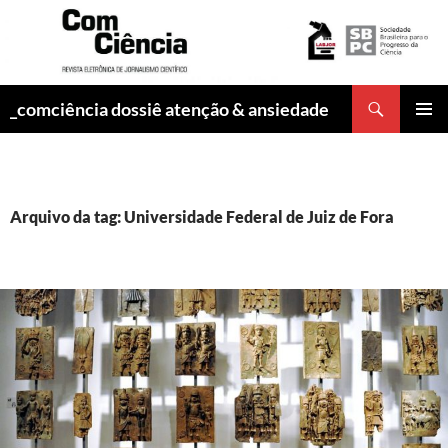
Pesquisar
_comciência dossiê atenção & ansiedade
PULAR
MENU
PARA
PRINCI
O
CONTEÚDO
Arquivo da tag: Universidade Federal de Juiz de Fora