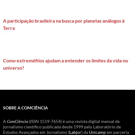
A participação brasileira na busca por planetas análogos à
Terra
Como extremófilos ajudam a entender os limites da vida no
universo?
SOBRE A COMCIÊNCIA
A
ComCiência
(ISSN 1519-7654) é uma revista digital mensal de
jornalismo científico publicada desde 1999 pelo Laboratório de
Estudos Avançados em Jornalismo (
Labjor
) da
Unicamp
em parceria