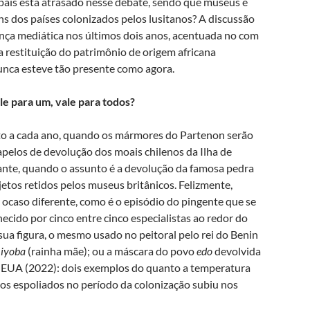
país está atrasado nesse debate, sendo que museus e
s dos países colonizados pelos lusitanos? A discussão
ença mediática nos últimos dois anos, acentuada no com
a restituição do patrimônio de origem africana
unca esteve tão presente como agora.
le para um, vale para todos?
to a cada ano, quando os mármores do Partenon serão
pelos de devolução dos moais chilenos da Ilha de
cante, quando o assunto é a devolução da famosa pedra
jetos retidos pelos museus britânicos. Felizmente,
ocaso diferente, como é o episódio do pingente que se
ecido por cinco entre cinco especialistas ao redor do
ua figura, o mesmo usado no peitoral pelo rei do Benin
a
iyoba
(rainha mãe); ou a máscara do povo
edo
devolvida
d, EUA (2022): dois exemplos do quanto a temperatura
nos espoliados no período da colonização subiu nos