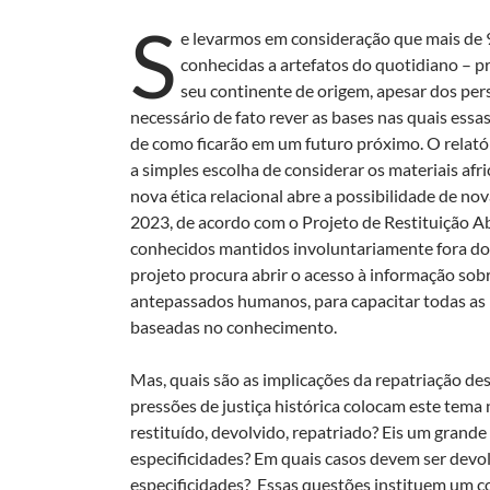
S
e levarmos em consideração que mais de 
conhecidas a artefatos do quotidiano – p
seu continente de origem, apesar dos pers
necessário de fato rever as bases nas quais essas
de como ficarão em um futuro próximo. O relatór
a simples escolha de considerar os materiais af
nova ética relacional abre a possibilidade de nov
2023, de acordo com o Projeto de Restituição Ab
conhecidos mantidos involuntariamente fora do 
projeto procura abrir o acesso à informação sobre
antepassados ​​humanos, para capacitar todas as
baseadas no conhecimento.
Mas, quais são as implicações da repatriação d
pressões de justiça histórica colocam este tema 
restituído, devolvido, repatriado? Eis um grand
especificidades? Em quais casos devem ser devo
especificidades? Essas questões instituem um 