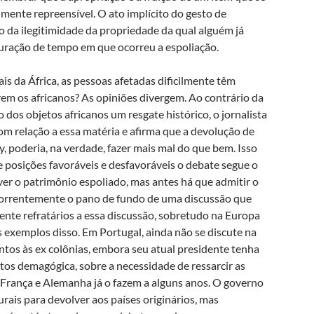
mente repreensível. O ato implícito do gesto de
 da ilegitimidade da propriedade da qual alguém já
duração de tempo em que ocorreu a espoliação.
is da África, as pessoas afetadas dificilmente têm
rem os africanos? As opiniões divergem. Ao contrário da
 dos objetos africanos um resgate histórico, o jornalista
om relação a essa matéria e afirma que a devolução de
 poderia, na verdade, fazer mais mal do que bem. Isso
 posições favoráveis e desfavoráveis o debate segue o
lver o patrimônio espoliado, mas antes há que admitir o
ecorrentemente o pano de fundo de uma discussão que
nte refratários a essa discussão, sobretudo na Europa
s exemplos disso. Em Portugal, ainda não se discute na
ntos às ex colônias, embora seu atual presidente tenha
tos demagógica, sobre a necessidade de ressarcir as
 França e Alemanha já o fazem a alguns anos. O governo
rais para devolver aos países originários, mas