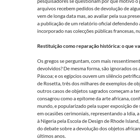
pesquisadores se questionam por que motivo o 
arquivos recebem pedidos de devolução de algun
vem de longa data mas, ao avaliar pela sua pres
a publicação de um relatório oficial defendendo 
incorporado nas colecções públicas francesas, n
Restituição como reparação histórica: o que va
Os gregos se perguntam, com mais ressentimen
devolvidos? De mesma forma, são ignorados os a
Páscoa; e os egípcios ouvem um silêncio petrifi
de Rosetta, três dos milhares de exemplos de ob
outros casos de objetos sagrados começam a ter 
consagrou como a epítome da arte africana, conh
mundo, e popularizado pela super exposição de s
em ocasiões cerimoniais, representando a Idia, 
à Nigeria pela Escola de Design de Rhode Islan
do debate sobre a devolução dos objetos africa
últimos anos.