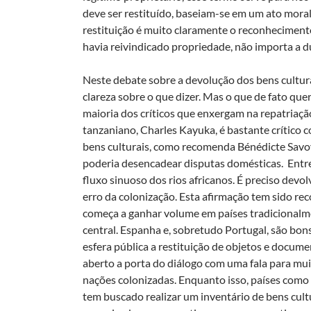
deve ser restituído, baseiam-se em um ato moral
restituição é muito claramente o reconhecimento
havia reivindicado propriedade, não importa a 
Neste debate sobre a devolução dos bens cultura
clareza sobre o que dizer. Mas o que de fato que
maioria dos críticos que enxergam na repatriação
tanzaniano, Charles Kayuka, é bastante crítico c
bens culturais, como recomenda Bénédicte Savoy,
poderia desencadear disputas domésticas. Entre
fluxo sinuoso dos rios africanos. É preciso devo
erro da colonização. Esta afirmação tem sido r
começa a ganhar volume em países tradicionalme
central. Espanha e, sobretudo Portugal, são bon
esfera pública a restituição de objetos e docume
aberto a porta do diálogo com uma fala para mui
nações colonizadas. Enquanto isso, países como
tem buscado realizar um inventário de bens cultu