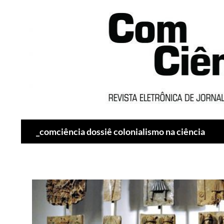
Pesquisar
_comciência dossiê colonialismo na ciência