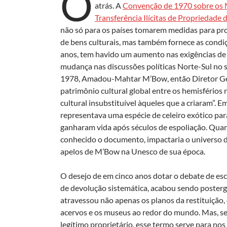
O
atrás. A
Convenção de 1970 sobre os M
Transferência Ilícitas de Propriedade 
não só para os países tomarem medidas para proi
de bens culturais, mas também fornece as condiç
anos, tem havido um aumento nas exigências de r
mudança nas discussões políticas Norte-Sul no 
1978, Amadou-Mahtar M’Bow, então Diretor Gera
patrimônio cultural global entre os hemisférios 
cultural insubstituível àqueles que a criaram”. E
representava uma espécie de celeiro exótico par
ganharam vida após séculos de espoliação. Quare
conhecido o documento, impactaria o universo d
apelos de M’Bow na Unesco de sua época.
O desejo de em cinco anos dotar o debate de esc
de devolução sistemática, acabou sendo posterg
atravessou não apenas os planos da restituiçã
acervos e os museus ao redor do mundo. Mas, se r
legítimo proprietário, esse termo serve para nos