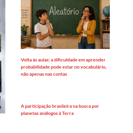
Volta às aulas: a dificuldade em aprender
probabilidade pode estar no vocabulário,
não apenas nas contas
A participação brasileira na busca por
planetas análogos à Terra