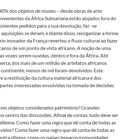
90% dos objetos de museu – desde obras de arte
rovenientes da África Subsariana estão alojados fora do
istentes pedidos para a sua devolução, faz -se
 aquisições se deram, e diante disso, reorganizar a forma
io inovador da França reverteu o fluxo cultural ao fazer
ricanos de um ponto de vista africano. A noção de uma
as vozes serem ouvidas, dentro e fora da África. Até
erta, dos mais de um milhão de artefatos africanos
continente, menos de mil foram devolvidos. Este
 a restituição da cultura material africana e dos
 partes interessadas envolvidas na tomada de decisões
esses objetos considerados patrimônio? Grandes
no centro das discussões. Afinal de contas, tudo deve ser
e dilema. Como fazer uma regra que dê conta de todas as
lvidos? Como fazer uma regra que dê conta de todas as
contra dilema: como os países/espaços/comunidades