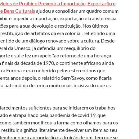
eios de Proibir e Prevenir a Importação, Exportação e
de Bens Culturais
ajudou a consolidar um quadro comum
bir e impedir a importação, exportação e transferência
ões para a sua devolução e restituição. Nos últimos
estituição de artefatos da era colonial, refletindo uma
sentido de um diálogo renovado sobre a cultura. Desde
l da Unesco, já defendia um reequilíbrio do
norte e sul e fez um apelo “ao retorno de uma herança
m finais da década de 1970, o continente africano ainda
a a Europa e era conhecido pelos estereótipos que
nta anos depois, o relatório Sarr/Savoy, como ficaria
o patrimônio de forma muito mais incisiva do que os
larecimentos suficientes para se iniciarem os trabalhos
ado e atrapalhado pela pandemia de covid 19, que
o, como também modificou a forma como olhamos para os
estituir, significa literalmente devolver um item ao seu
 lembrar que a apropriação e a fruição de um item que se