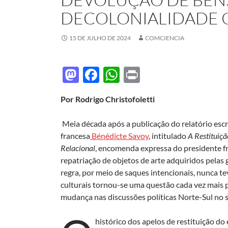
DECOLONIALIDADE 
15 DE JULHO DE 2024
COMCIENCIA
M
F
W
P
as
ac
h
ri
Por Rodrigo Christofoletti
to
e
at
nt
d
b
s
Meia década após a publicação do relatório escr
o
o
A
francesa
Bénédicte Savoy
, intitulado
A Restituiç
Relacional
, encomenda expressa do presidente f
n
o
p
repatriação de objetos de arte adquiridos pelas
k
p
regra, por meio de saques intencionais, nunca te
culturais tornou-se uma questão cada vez mais p
mudança nas discussões políticas Norte-Sul no s
histórico dos apelos de restituição do