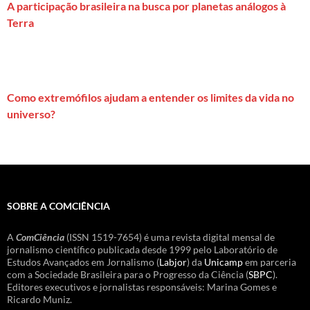
A participação brasileira na busca por planetas análogos à
Terra
Como extremófilos ajudam a entender os limites da vida no
universo?
SOBRE A COMCIÊNCIA
A
ComCiência
(ISSN 1519-7654) é uma revista digital mensal de
jornalismo científico publicada desde 1999 pelo Laboratório de
Estudos Avançados em Jornalismo (
Labjor
) da
Unicamp
em parceria
com a Sociedade Brasileira para o Progresso da Ciência (
SBPC
).
Editores executivos e jornalistas responsáveis: Marina Gomes e
Ricardo Muniz.