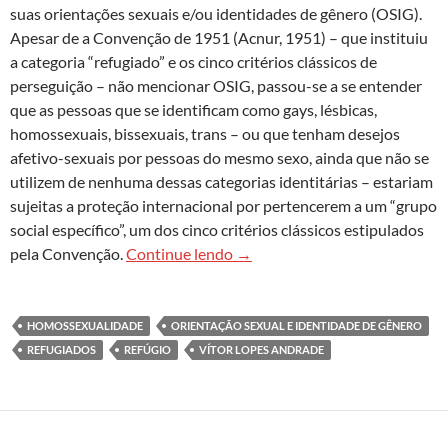
suas orientações sexuais e/ou identidades de gênero (OSIG).
Apesar de a Convenção de 1951 (Acnur, 1951) – que instituiu
a categoria “refugiado” e os cinco critérios clássicos de
perseguição – não mencionar OSIG, passou-se a se entender
que as pessoas que se identificam como gays, lésbicas,
homossexuais, bissexuais, trans – ou que tenham desejos
afetivo-sexuais por pessoas do mesmo sexo, ainda que não se
utilizem de nenhuma dessas categorias identitárias – estariam
sujeitas a proteção internacional por pertencerem a um “grupo
social específico”, um dos cinco critérios clássicos estipulados
O refúgio por motivos de orien
pela Convenção.
Continue lendo
→
HOMOSSEXUALIDADE
ORIENTAÇÃO SEXUAL E IDENTIDADE DE GÊNERO
REFUGIADOS
REFÚGIO
VÍTOR LOPES ANDRADE