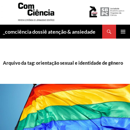
Pesquisar
_comciência dossiê atenção & ansiedade
PULAR
MENU
PARA
PRINCI
O
CONTEÚDO
Arquivo da tag: orientação sexual e identidade de gênero