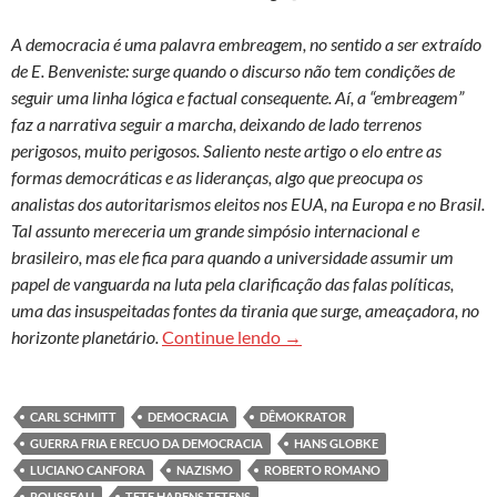
A democracia é uma palavra embreagem, no sentido a ser extraído
de E. Benveniste: surge quando o discurso não tem condições de
seguir uma linha lógica e factual consequente. Aí, a “embreagem”
faz a narrativa seguir a marcha, deixando de lado terrenos
perigosos, muito perigosos. Saliento neste artigo o elo entre as
formas democráticas e as lideranças, algo que preocupa os
analistas dos autoritarismos eleitos nos EUA, na Europa e no Brasil.
Tal assunto mereceria um grande simpósio internacional e
brasileiro, mas ele fica para quando a universidade assumir um
papel de vanguarda na luta pela clarificação das falas políticas,
uma das insuspeitadas fontes da tirania que surge, ameaçadora, no
É armadilha entoar hinos à 
horizonte planetário.
Continue lendo
→
CARL SCHMITT
DEMOCRACIA
DÊMOKRATOR
GUERRA FRIA E RECUO DA DEMOCRACIA
HANS GLOBKE
LUCIANO CANFORA
NAZISMO
ROBERTO ROMANO
ROUSSEAU
TETE HARENS TETENS