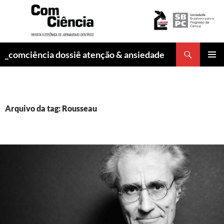
Pesquisar
_comciência dossiê atenção & ansiedade
PULAR
MENU
PARA
PRINCI
O
CONTEÚDO
Arquivo da tag: Rousseau