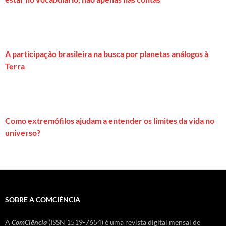
A participação brasileira na busca por planetas análogos à
Terra
Como extremófilos ajudam a entender os limites da vida no
universo?
SOBRE A COMCIÊNCIA
A
ComCiência
(ISSN 1519-7654) é uma revista digital mensal de