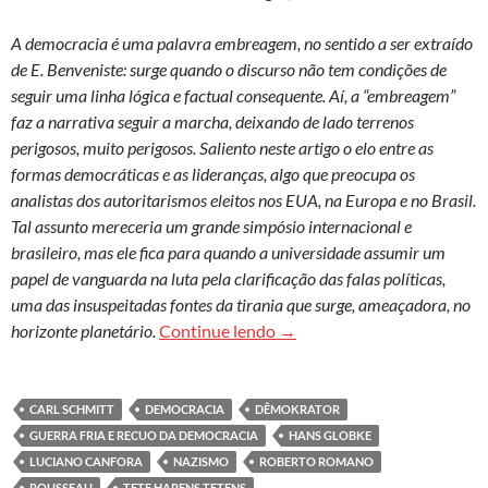
A democracia é uma palavra embreagem, no sentido a ser extraído
de E. Benveniste: surge quando o discurso não tem condições de
seguir uma linha lógica e factual consequente. Aí, a “embreagem”
faz a narrativa seguir a marcha, deixando de lado terrenos
perigosos, muito perigosos. Saliento neste artigo o elo entre as
formas democráticas e as lideranças, algo que preocupa os
analistas dos autoritarismos eleitos nos EUA, na Europa e no Brasil.
Tal assunto mereceria um grande simpósio internacional e
brasileiro, mas ele fica para quando a universidade assumir um
papel de vanguarda na luta pela clarificação das falas políticas,
uma das insuspeitadas fontes da tirania que surge, ameaçadora, no
É armadilha entoar hinos à 
horizonte planetário.
Continue lendo
→
CARL SCHMITT
DEMOCRACIA
DÊMOKRATOR
GUERRA FRIA E RECUO DA DEMOCRACIA
HANS GLOBKE
LUCIANO CANFORA
NAZISMO
ROBERTO ROMANO
ROUSSEAU
TETE HARENS TETENS