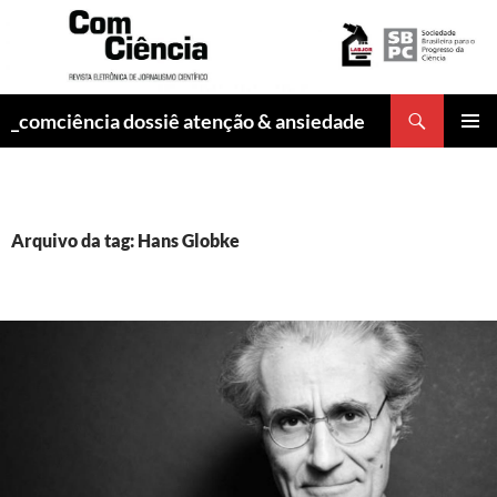
Pesquisar
_comciência dossiê atenção & ansiedade
PULAR
MENU
PARA
PRINCI
O
CONTEÚDO
Arquivo da tag: Hans Globke