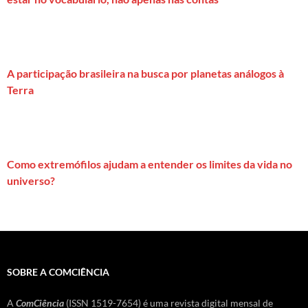
A participação brasileira na busca por planetas análogos à
Terra
Como extremófilos ajudam a entender os limites da vida no
universo?
SOBRE A COMCIÊNCIA
A
ComCiência
(ISSN 1519-7654) é uma revista digital mensal de