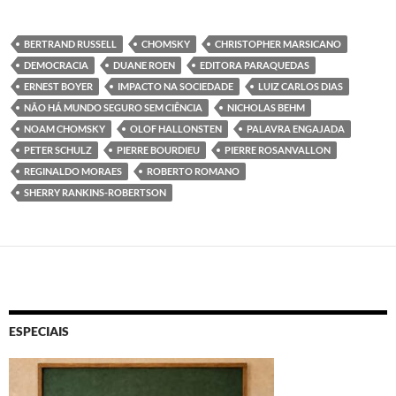
BERTRAND RUSSELL
CHOMSKY
CHRISTOPHER MARSICANO
DEMOCRACIA
DUANE ROEN
EDITORA PARAQUEDAS
ERNEST BOYER
IMPACTO NA SOCIEDADE
LUIZ CARLOS DIAS
NÃO HÁ MUNDO SEGURO SEM CIÊNCIA
NICHOLAS BEHM
NOAM CHOMSKY
OLOF HALLONSTEN
PALAVRA ENGAJADA
PETER SCHULZ
PIERRE BOURDIEU
PIERRE ROSANVALLON
REGINALDO MORAES
ROBERTO ROMANO
SHERRY RANKINS-ROBERTSON
ESPECIAIS