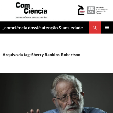
Pesquisar
_comciência dossiê atenção & ansiedade
PULAR
MENU
PARA
PRINCI
O
CONTEÚDO
Arquivo da tag: Sherry Rankins-Robertson