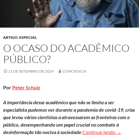
ARTIGO
,
ESPECIAL
O OCASO DO ACADÊMICO
PÚBLICO?
11 DE SETEMBRO DE 2024
COMCIENCIA
Por
Peter Schulz
A importância desse acadêmico que não se limita a ser
especialista pudemos ver durante a pandemia de covid-19, crise
que levou vários cientistas a atravessarem as fronteiras com o
público, desempenhando um papel crucial no combate à
O ocaso do
desinformação tão nociva à sociedade
Continue lendo
→