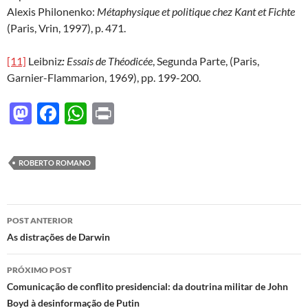
Alexis Philonenko:
Métaphysique et politique chez Kant et Fichte
(Paris, Vrin, 1997), p. 471.
[11]
Leibniz
:
Essais de Théodicée
, Segunda Parte, (Paris,
Garnier-Flammarion, 1969), pp. 199-200.
M
F
W
P
as
ac
h
ri
to
e
at
nt
ROBERTO ROMANO
d
b
s
o
o
A
Navegação
n
o
p
POST ANTERIOR
de
As distrações de Darwin
k
p
posts
PRÓXIMO POST
Comunicação de conflito presidencial: da doutrina militar de John
Boyd à desinformação de Putin