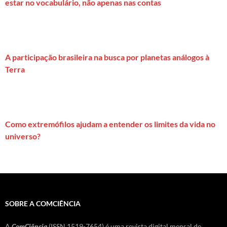
estar no vocabulário, não apenas nas contas
A participação brasileira na busca por planetas análogos à
Terra
Como extremófilos ajudam a entender os limites da vida no
universo?
SOBRE A COMCIÊNCIA
A
ComCiência
(ISSN 1519-7654) é uma revista digital mensal de