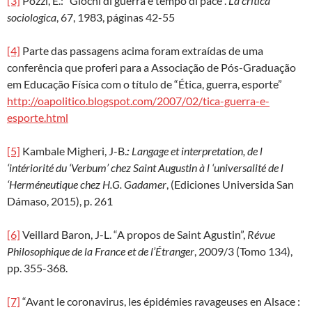
[3]
Pozzi, E.: “Giochi di guerra e tempo di pace”.
La critica
sociologica
, 67, 1983, páginas 42-55
[4]
Parte das passagens acima foram extraídas de uma
conferência que proferi para a Associação de Pós-Graduação
em Educação Física com o título de “Ética, guerra, esporte”
http://oapolitico.blogspot.com/2007/02/tica-guerra-e-
esporte.html
[5]
Kambale Migheri, J-B.
:
Langage et interpretation, de l
‘intériorité du ‘Verbum’ chez Saint Augustin à l ‘universalité de l
‘Herméneutique chez H.G. Gadamer
, (Ediciones Universida San
Dámaso, 2015), p. 261
[6]
Veillard Baron, J-L. “A propos de Saint Agustin”,
Révue
Philosophique de la France et de l’Étranger
, 2009/3 (Tomo 134),
pp. 355-368.
[7]
“Avant le coronavirus, les épidémies ravageuses en Alsace :