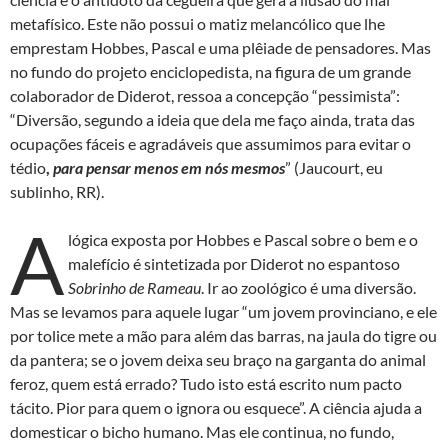
metafísico. Este não possui o matiz melancólico que lhe
emprestam Hobbes, Pascal e uma plêiade de pensadores. Mas
no fundo do projeto enciclopedista, na figura de um grande
colaborador de Diderot, ressoa a concepção “pessimista”:
“Diversão, segundo a ideia que dela me faço ainda, trata das
ocupações fáceis e agradáveis que assumimos para evitar o
tédio
,
para pensar menos em nós mesmos
” (Jaucourt, eu
sublinho, RR).
A
lógica exposta por Hobbes e Pascal sobre o bem e o
malefício é sintetizada por Diderot no espantoso
Sobrinho de Rameau
. Ir ao zoológico é uma diversão.
Mas se levamos para aquele lugar “um jovem provinciano, e ele
por tolice mete a mão para além das barras, na jaula do tigre ou
da pantera; se o jovem deixa seu braço na garganta do animal
feroz, quem está errado? Tudo isto está escrito num pacto
tácito. Pior para quem o ignora ou esquece”. A ciência ajuda a
domesticar o bicho humano. Mas ele continua, no fundo,