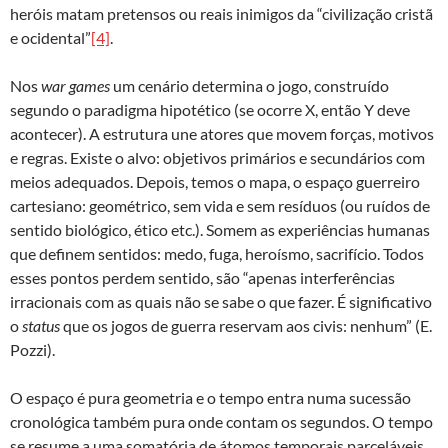
heróis matam pretensos ou reais inimigos da “civilização cristã
e ocidental”
[4]
.
Nos
war games
um cenário determina o jogo, construído
segundo o paradigma hipotético (se ocorre X, então Y deve
acontecer). A estrutura une atores que movem forças, motivos
e regras. Existe o alvo: objetivos primários e secundários com
meios adequados. Depois, temos o mapa, o espaço guerreiro
cartesiano: geométrico, sem vida e sem resíduos (ou ruídos de
sentido biológico, ético etc.). Somem as experiências humanas
que definem sentidos: medo, fuga, heroísmo, sacrifício. Todos
esses pontos perdem sentido, são “apenas interferências
irracionais com as quais não se sabe o que fazer. É significativo
o
status
que os jogos de guerra reservam aos civis: nenhum” (E.
Pozzi).
O espaço é pura geometria e o tempo entra numa sucessão
cronológica também pura onde contam os segundos. O tempo
se resume a uma somatória de átomos temporais parceláveis