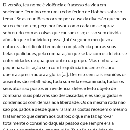
Diversão, teu nome é violência e fracasso da vida em
sociedade. Termino com um trecho ferino de Hobbes sobre o
tema. “Se as reuniões ocorrem por causa da diversão que nelas
se recebe, notem, peço por favor, como cada um se apraz
sobretudo com as coisas que causam riso; e isso sem dúvida
afim de que o indivíduo possa (tal é segundo meu juízo a
natureza do ridículo) ter maior complacência para as suas
belas qualidades, pela comparação que se faz com os defeitos e
enfermidades de qualquer outro do grupo. Mas embora tal
pequena satisfação seja com frequência inocente, é claro:
quem a aprecia adora a glória […]. De resto, em tais reuniões os
ausentes são retalhados, toda sua vida é examinada, todos os
seus atos são postos em evidência, deles é feito objeto de
zombaria, suas palavras são descascadas, eles são julgados e
condenados com demasiada liberdade. Os da mesma roda não
são poupados e desde que viraram as costas recebem o mesmo
tratamento que deram aos outros: o que me faz aprovar
totalmente o conselho daquela pessoa que sempre era a
última a se retirar de uma reunião. Tais são as delícias da