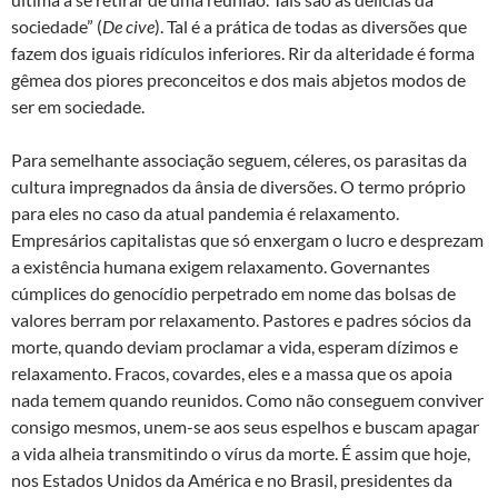
sociedade” (
De cive
). Tal é a prática de todas as diversões que
fazem dos iguais ridículos inferiores. Rir da alteridade é forma
gêmea dos piores preconceitos e dos mais abjetos modos de
ser em sociedade.
Para semelhante associação seguem, céleres, os parasitas da
cultura impregnados da ânsia de diversões. O termo próprio
para eles no caso da atual pandemia é relaxamento.
Empresários capitalistas que só enxergam o lucro e desprezam
a existência humana exigem relaxamento. Governantes
cúmplices do genocídio perpetrado em nome das bolsas de
valores berram por relaxamento. Pastores e padres sócios da
morte, quando deviam proclamar a vida, esperam dízimos e
relaxamento. Fracos, covardes, eles e a massa que os apoia
nada temem quando reunidos. Como não conseguem conviver
consigo mesmos, unem-se aos seus espelhos e buscam apagar
a vida alheia transmitindo o vírus da morte. É assim que hoje,
nos Estados Unidos da América e no Brasil, presidentes da