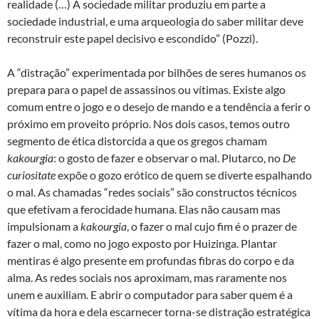
realidade (…) A sociedade militar produziu em parte a
sociedade industrial, e uma arqueologia do saber militar deve
reconstruir este papel decisivo e escondido” (Pozzi).
A “distração” experimentada por bilhões de seres humanos os
prepara para o papel de assassinos ou vítimas. Existe algo
comum entre o jogo e o desejo de mando e a tendência a ferir o
próximo em proveito próprio. Nos dois casos, temos outro
segmento de ética distorcida a que os gregos chamam
kakourgia
: o gosto de fazer e observar o mal. Plutarco, no
De
curiositate
expõe o gozo erótico de quem se diverte espalhando
o mal. As chamadas “redes sociais” são constructos técnicos
que efetivam a ferocidade humana. Elas não causam mas
impulsionam a
kakourgia
, o fazer o mal cujo fim é o prazer de
fazer o mal, como no jogo exposto por Huizinga. Plantar
mentiras é algo presente em profundas fibras do corpo e da
alma. As redes sociais nos aproximam, mas raramente nos
unem e auxiliam. E abrir o computador para saber quem é a
vítima da hora e dela escarnecer torna-se distração estratégica