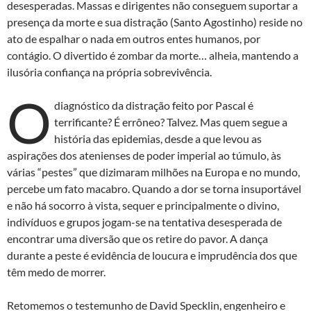
desesperadas. Massas e dirigentes não conseguem suportar a
presença da morte e sua distração (Santo Agostinho) reside no
ato de espalhar o nada em outros entes humanos, por
contágio. O divertido é zombar da morte… alheia, mantendo a
ilusória confiança na própria sobrevivência.
O
diagnóstico da distração feito por Pascal é
terrificante? É errôneo? Talvez. Mas quem segue a
história das epidemias, desde a que levou as
aspirações dos atenienses de poder imperial ao túmulo, às
várias “pestes” que dizimaram milhões na Europa e no mundo,
percebe um fato macabro. Quando a dor se torna insuportável
e não há socorro à vista, sequer e principalmente o divino,
indivíduos e grupos jogam-se na tentativa desesperada de
encontrar uma diversão que os retire do pavor. A dança
durante a peste é evidência de loucura e imprudência dos que
têm medo de morrer.
Retomemos o testemunho de David Specklin, engenheiro e