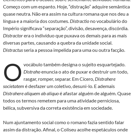
Começo com um espanto. Hoje, “distração” adquire semântica
quase neutra. Não era assim na cultura romana que nos deu a
língua e a maioria dos costumes.
Distractio
no vocabulário do
Império significava “separação”, divisão, desavença, discórdia.
Distractor
era o indivíduo que puxava os demais para as mais
diversas partes, causando a quebra da unidade social.
Distractus
seria a pessoa impelida para uma ou outra facção.
O
vocábulo também designa o sujeito esquartejado.
Distraho
enuncia o ato de puxar e destruir um todo,
rasgar, romper, separar. Em Cícero,
Distrahere
societatem
é desfazer um coletivo, desuni-lo. E ademais
Distrahere aliquem ab aliquo
é afastar alguém de alguém. Quase
todos os termos remetem para uma atividade perniciosa,
bélica, subversiva da correta existência em sociedade.
Num ajuntamento social como o romano fazia sentido falar
assim da distração. Afinal, o Coliseu acolhe espetáculos onde