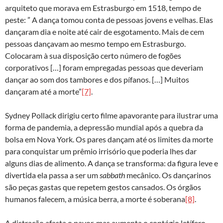
arquiteto que morava em Estrasburgo em 1518, tempo de
peste: ” A dança tomou conta de pessoas jovens e velhas. Elas
dançaram dia e noite até cair de esgotamento. Mais de cem
pessoas dançavam ao mesmo tempo em Estrasburgo.
Colocaram à sua disposição certo número de fogões
corporativos […] foram empregadas pessoas que deveriam
dançar ao som dos tambores e dos pífanos. […] Muitos
dançaram até a morte”
[7]
.
Sydney Pollack dirigiu certo filme apavorante para ilustrar uma
forma de pandemia, a depressão mundial após a quebra da
bolsa em Nova York. Os pares dançam até os limites da morte
para conquistar um prêmio irrisório que poderia lhes dar
alguns dias de alimento. A dança se transforma: da figura leve e
divertida ela passa a ser um
sabbath
mecânico. Os dançarinos
são peças gastas que repetem gestos cansados. Os órgãos
humanos falecem, a música berra, a morte é soberana
[8]
.
A distração afasta o pavor, mas aumenta o contágio letífero.