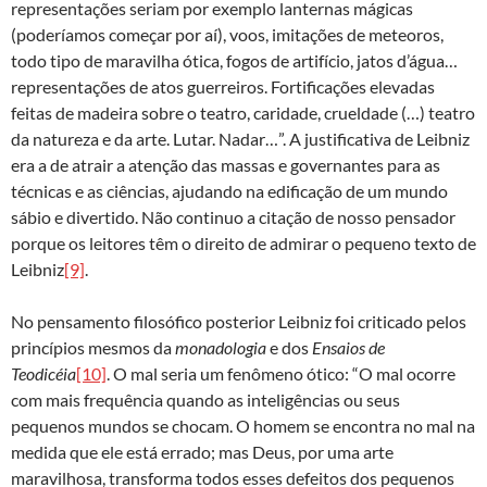
representações seriam por exemplo lanternas mágicas
(poderíamos começar por aí), voos, imitações de meteoros,
todo tipo de maravilha ótica, fogos de artifício, jatos d’água…
representações de atos guerreiros. Fortificações elevadas
feitas de madeira sobre o teatro, caridade, crueldade (…) teatro
da natureza e da arte. Lutar. Nadar…”. A justificativa de Leibniz
era a de atrair a atenção das massas e governantes para as
técnicas e as ciências, ajudando na edificação de um mundo
sábio e divertido. Não continuo a citação de nosso pensador
porque os leitores têm o direito de admirar o pequeno texto de
Leibniz
[9]
.
No pensamento filosófico posterior Leibniz foi criticado pelos
princípios mesmos da
monadologia
e dos
Ensaios de
Teodicéia
[10]
. O mal seria um fenômeno ótico: “O mal ocorre
com mais frequência quando as inteligências ou seus
pequenos mundos se chocam. O homem se encontra no mal na
medida que ele está errado; mas Deus, por uma arte
maravilhosa, transforma todos esses defeitos dos pequenos