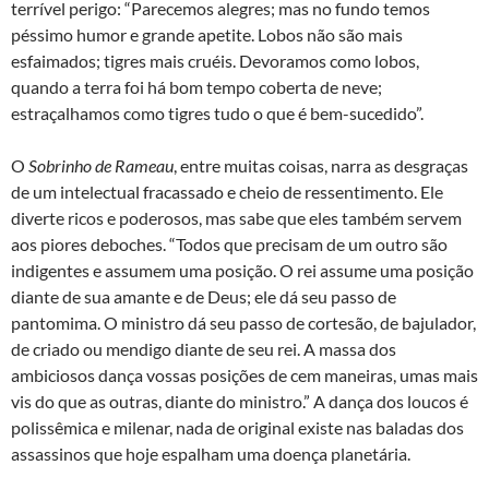
terrível perigo: “Parecemos alegres; mas no fundo temos
péssimo humor e grande apetite. Lobos não são mais
esfaimados; tigres mais cruéis. Devoramos como lobos,
quando a terra foi há bom tempo coberta de neve;
estraçalhamos como tigres tudo o que é bem-sucedido”.
O
Sobrinho de Rameau
, entre muitas coisas, narra as desgraças
de um intelectual fracassado e cheio de ressentimento. Ele
diverte ricos e poderosos, mas sabe que eles também servem
aos piores deboches. “Todos que precisam de um outro são
indigentes e assumem uma posição. O rei assume uma posição
diante de sua amante e de Deus; ele dá seu passo de
pantomima. O ministro dá seu passo de cortesão, de bajulador,
de criado ou mendigo diante de seu rei. A massa dos
ambiciosos dança vossas posições de cem maneiras, umas mais
vis do que as outras, diante do ministro.” A dança dos loucos é
polissêmica e milenar, nada de original existe nas baladas dos
assassinos que hoje espalham uma doença planetária.