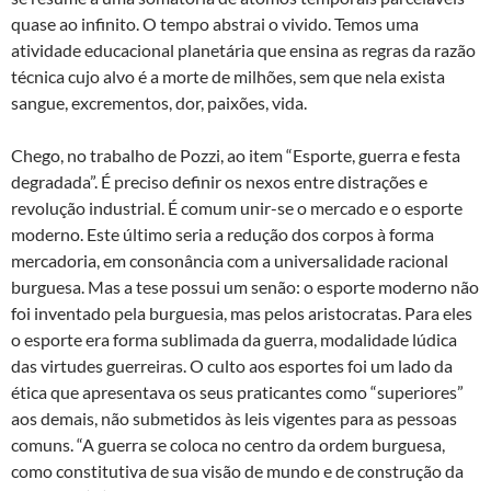
quase ao infinito. O tempo abstrai o vivido. Temos uma
atividade educacional planetária que ensina as regras da razão
técnica cujo alvo é a morte de milhões, sem que nela exista
sangue, excrementos, dor, paixões, vida.
Chego, no trabalho de Pozzi, ao item “Esporte, guerra e festa
degradada”. É preciso definir os nexos entre distrações e
revolução industrial. É comum unir-se o mercado e o esporte
moderno. Este último seria a redução dos corpos à forma
mercadoria, em consonância com a universalidade racional
burguesa. Mas a tese possui um senão: o esporte moderno não
foi inventado pela burguesia, mas pelos aristocratas. Para eles
o esporte era forma sublimada da guerra, modalidade lúdica
das virtudes guerreiras. O culto aos esportes foi um lado da
ética que apresentava os seus praticantes como “superiores”
aos demais, não submetidos às leis vigentes para as pessoas
comuns. “A guerra se coloca no centro da ordem burguesa,
como constitutiva de sua visão de mundo e de construção da