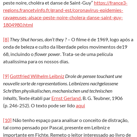
peste noire, choléra et danse de Saint-Guy”
https://france3-
regions.francetvinfo.fr/grand-est/coronavirus-epidemies-
ravageuses-alsace-peste-noire-cholera-danse-saint-guy-
1804980.html
[8]
They Shut horses, don’t they
?
– O filme é de 1969, logo após a
onda de beleza e culto da liberdade pelos movimentos de19
68, incluindo o
flower power
. Trata-se de uma película
atualíssima para os nossos dias.
[9]
Gottfried Wilhelm Leibniz
Drole de pensee touchant une
nouvelle sorte de representations
.
Leibnizens nachgelassene
Schriften physikalischen, mechanischen und technischen
Inhalts
, Texte établi par
Ernst Gerland
, B. G. Teubner, 1906
(p. 246-252). O texto pode ser lido
aqui
[10]
Não tenho espaço para analisar o conceito de distração,
tal como pensado por Pascal, presente em Leibniz e
importante em Fichte. Remeto o leitor interessado ao livro de