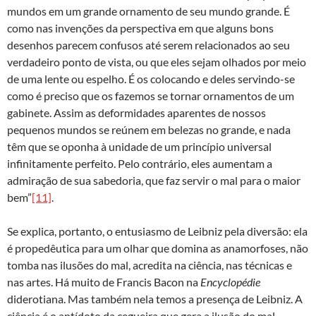
mundos em um grande ornamento de seu mundo grande. É
como nas invenções da perspectiva em que alguns bons
desenhos parecem confusos até serem relacionados ao seu
verdadeiro ponto de vista, ou que eles sejam olhados por meio
de uma lente ou espelho. É os colocando e deles servindo-se
como é preciso que os fazemos se tornar ornamentos de um
gabinete. Assim as deformidades aparentes de nossos
pequenos mundos se reúnem em belezas no grande, e nada
têm que se oponha à unidade de um princípio universal
infinitamente perfeito. Pelo contrário, eles aumentam a
admiração de sua sabedoria, que faz servir o mal para o maior
bem”
[11]
.
Se explica, portanto, o entusiasmo de Leibniz pela diversão: ela
é propedêutica para um olhar que domina as anamorfoses, não
tomba nas ilusões do mal, acredita na ciência, nas técnicas e
nas artes. Há muito de Francis Bacon na
Encyclopédie
diderotiana. Mas também nela temos a presença de Leibniz. A
ciência é o antídoto da cegueira que gera a ilusão do mal