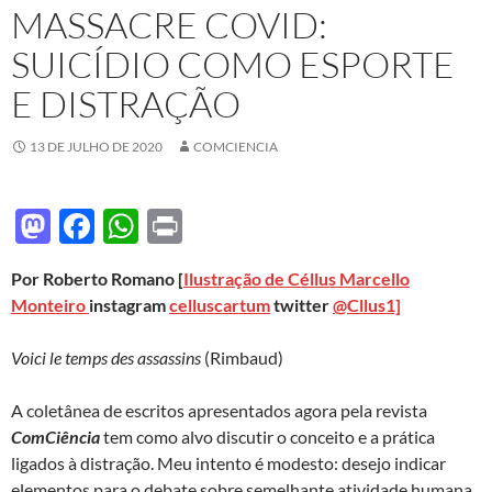
MASSACRE COVID:
SUICÍDIO COMO ESPORTE
E DISTRAÇÃO
13 DE JULHO DE 2020
COMCIENCIA
M
F
W
P
as
ac
h
ri
Por Roberto Romano [
Ilustração de
Céllus Marcello
to
e
at
nt
Monteiro
instagram
celluscartum
twitter
@Cllus1]
d
b
s
o
o
A
Voici le temps des assassins
(Rimbaud)
n
o
p
A coletânea de escritos apresentados agora pela revista
k
p
ComCiência
tem como alvo discutir o conceito e a prática
ligados à distração. Meu intento é modesto: desejo indicar
elementos para o debate sobre semelhante atividade humana.