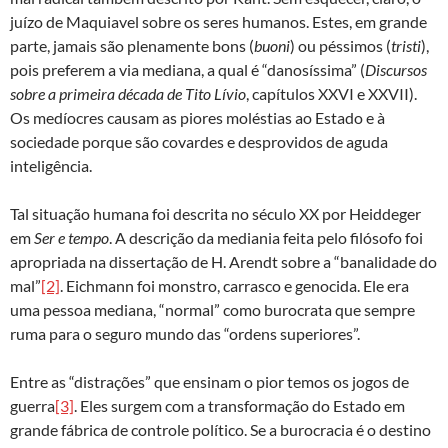
juízo de Maquiavel sobre os seres humanos. Estes, em grande
parte, jamais são plenamente bons (
buoni
) ou péssimos (
tristi
),
pois preferem a via mediana, a qual é “danosíssima” (
Discursos
sobre a primeira década de Tito Lívio
, capítulos XXVI e XXVII).
Os medíocres causam as piores moléstias ao Estado e à
sociedade porque são covardes e desprovidos de aguda
inteligência.
Tal situação humana foi descrita no século XX por Heiddeger
em
Ser e tempo
. A descrição da mediania feita pelo filósofo foi
apropriada na dissertação de H. Arendt sobre a “banalidade do
mal”
[2]
. Eichmann foi monstro, carrasco e genocida. Ele era
uma pessoa mediana, “normal” como burocrata que sempre
ruma para o seguro mundo das “ordens superiores”.
Entre as “distrações” que ensinam o pior temos os jogos de
guerra
[3]
. Eles surgem com a transformação do Estado em
grande fábrica de controle político. Se a burocracia é o destino