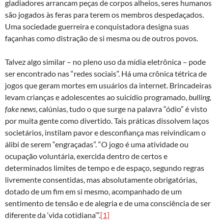
gladiadores arrancam peças de corpos alheios, seres humanos
são jogados às feras para terem os membros despedaçados.
Uma sociedade guerreira e conquistadora designa suas
façanhas como distração de si mesma ou de outros povos.
Talvez algo similar – no pleno uso da mídia eletrônica – pode
ser encontrado nas “redes sociais”. Há uma crônica tétrica de
jogos que geram mortes em usuários da internet. Brincadeiras
levam crianças e adolescentes ao suicídio programado,
bulling,
fake news
, calúnias, tudo o que surge na palavra “ódio” é visto
por muita gente como divertido. Tais práticas dissolvem laços
societários, instilam pavor e desconfiança mas reivindicam o
álibi de serem “engraçadas”. “O jogo é uma atividade ou
ocupação voluntária, exercida dentro de certos e
determinados limites de tempo e de espaço, segundo regras
livremente consentidas, mas absolutamente obrigatórias,
dotado de um fim em si mesmo, acompanhado de um
sentimento de tensão e de alegria e de uma consciência de ser
diferente da ‘vida cotidiana’”.
[1]