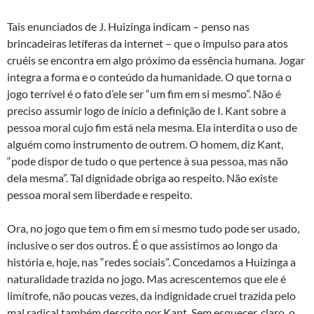
Tais enunciados de J. Huizinga indicam – penso nas
brincadeiras letíferas da internet – que o impulso para atos
cruéis se encontra em algo próximo da essência humana. Jogar
integra a forma e o conteúdo da humanidade. O que torna o
jogo terrível é o fato d’ele ser “um fim em si mesmo”. Não é
preciso assumir logo de início a definição de I. Kant sobre a
pessoa moral cujo fim está nela mesma. Ela interdita o uso de
alguém como instrumento de outrem. O homem, diz Kant,
“pode dispor de tudo o que pertence à sua pessoa, mas não
dela mesma”. Tal dignidade obriga ao respeito. Não existe
pessoa moral sem liberdade e respeito.
Ora, no jogo que tem o fim em si mesmo tudo pode ser usado,
inclusive o ser dos outros. É o que assistimos ao longo da
história e, hoje, nas “redes sociais”. Concedamos a Huizinga a
naturalidade trazida no jogo. Mas acrescentemos que ele é
limítrofe, não poucas vezes, da indignidade cruel trazida pelo
mal radical também descrito por Kant. Sem esquecer, claro, o