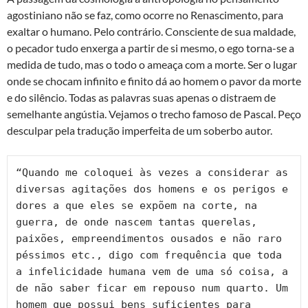
agostiniano não se faz, como ocorre no Renascimento, para
exaltar o humano. Pelo contrário. Consciente de sua maldade,
o pecador tudo enxerga a partir de si mesmo, o ego torna-se a
medida de tudo, mas o todo o ameaça com a morte. Ser o lugar
onde se chocam infinito e finito dá ao homem o pavor da morte
e do silêncio. Todas as palavras suas apenas o distraem de
semelhante angústia. Vejamos o trecho famoso de Pascal. Peço
desculpar pela tradução imperfeita de um soberbo autor.
“Quando me coloquei às vezes a considerar as 
diversas agitações dos homens e os perigos e 
dores a que eles se expõem na corte, na 
guerra, de onde nascem tantas querelas, 
paixões, empreendimentos ousados e não raro 
péssimos etc., digo com frequência que toda 
a infelicidade humana vem de uma só coisa, a 
de não saber ficar em repouso num quarto. Um 
homem que possui bens suficientes para 