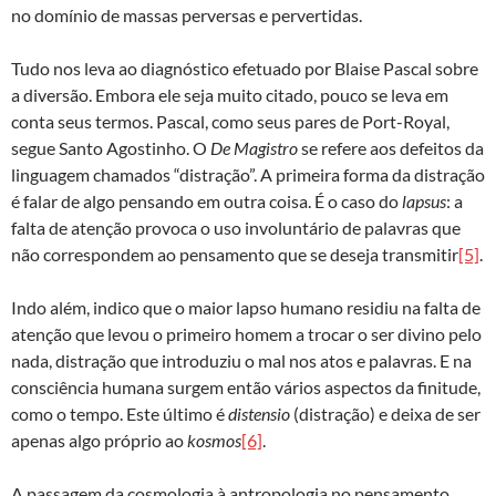
no domínio de massas perversas e pervertidas.
Tudo nos leva ao diagnóstico efetuado por Blaise Pascal sobre
a diversão. Embora ele seja muito citado, pouco se leva em
conta seus termos. Pascal, como seus pares de Port-Royal,
segue Santo Agostinho. O
De
Magistro
se refere aos defeitos da
linguagem chamados “distração”. A primeira forma da distração
é falar de algo pensando em outra coisa. É o caso do
lapsus
: a
falta de atenção provoca o uso involuntário de palavras que
não correspondem ao pensamento que se deseja transmitir
[5]
.
Indo além, indico que o maior lapso humano residiu na falta de
atenção que levou o primeiro homem a trocar o ser divino pelo
nada, distração que introduziu o mal nos atos e palavras. E na
consciência humana surgem então vários aspectos da finitude,
como o tempo. Este último é
distensio
(distração) e deixa de ser
apenas algo próprio ao
kosmos
[6]
.
A passagem da cosmologia à antropologia no pensamento