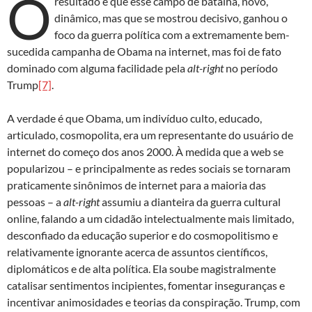
O
resultado é que esse campo de batalha, novo,
dinâmico, mas que se mostrou decisivo, ganhou o
foco da guerra política com a extremamente bem-
sucedida campanha de Obama na internet, mas foi de fato
dominado com alguma facilidade pela
alt-right
no período
Trump
[7]
.
A verdade é que Obama, um indivíduo culto, educado,
articulado, cosmopolita, era um representante do usuário de
internet do começo dos anos 2000. À medida que a web se
popularizou – e principalmente as redes sociais se tornaram
praticamente sinônimos de internet para a maioria das
pessoas – a
alt-right
assumiu a dianteira da guerra cultural
online, falando a um cidadão intelectualmente mais limitado,
desconfiado da educação superior e do cosmopolitismo e
relativamente ignorante acerca de assuntos científicos,
diplomáticos e de alta política. Ela soube magistralmente
catalisar sentimentos incipientes, fomentar inseguranças e
incentivar animosidades e teorias da conspiração. Trump, com