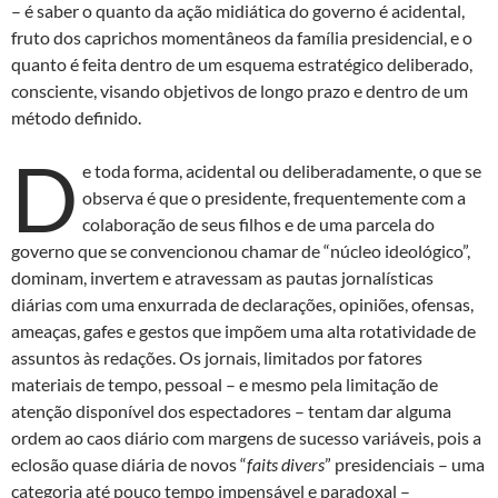
– é saber o quanto da ação midiática do governo é acidental,
n
o
p
fruto dos caprichos momentâneos da família presidencial, e o
k
p
quanto é feita dentro de um esquema estratégico deliberado,
consciente, visando objetivos de longo prazo e dentro de um
método definido.
D
e toda forma, acidental ou deliberadamente, o que se
observa é que o presidente, frequentemente com a
colaboração de seus filhos e de uma parcela do
governo que se convencionou chamar de “núcleo ideológico”,
dominam, invertem e atravessam as pautas jornalísticas
diárias com uma enxurrada de declarações, opiniões, ofensas,
ameaças, gafes e gestos que impõem uma alta rotatividade de
assuntos às redações. Os jornais, limitados por fatores
materiais de tempo, pessoal – e mesmo pela limitação de
atenção disponível dos espectadores – tentam dar alguma
ordem ao caos diário com margens de sucesso variáveis, pois a
eclosão quase diária de novos “
faits divers
” presidenciais – uma
categoria até pouco tempo impensável e paradoxal –