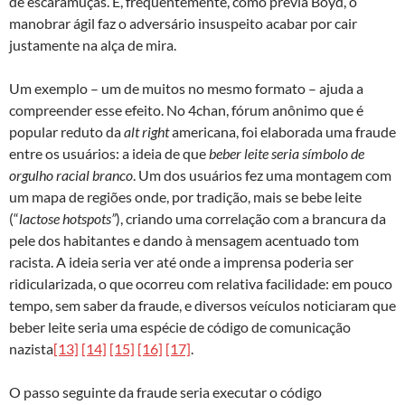
de escaramuças. E, frequentemente, como previa Boyd, o
manobrar ágil faz o adversário insuspeito acabar por cair
justamente na alça de mira.
Um exemplo – um de muitos no mesmo formato – ajuda a
compreender esse efeito. No 4chan, fórum anônimo que é
popular reduto da
alt right
americana, foi elaborada uma fraude
entre os usuários: a ideia de que
beber leite seria símbolo de
orgulho racial branco
. Um dos usuários fez uma montagem com
um mapa de regiões onde, por tradição, mais se bebe leite
(“
lactose hotspots”
), criando uma correlação com a brancura da
pele dos habitantes e dando à mensagem acentuado tom
racista. A ideia seria ver até onde a imprensa poderia ser
ridicularizada, o que ocorreu com relativa facilidade: em pouco
tempo, sem saber da fraude, e diversos veículos noticiaram que
beber leite seria uma espécie de código de comunicação
nazista
[13]
[14]
[15]
[16]
[17]
.
O passo seguinte da fraude seria executar o código