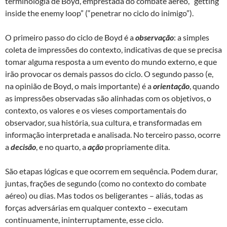
terminologia de Boyd, emprestada do combate aéreo, “getting
inside the enemy loop” (“penetrar no ciclo do inimigo”).
O primeiro passo do ciclo de Boyd é a
observação
: a simples
coleta de impressões do contexto, indicativas de que se precisa
tomar alguma resposta a um evento do mundo externo, e que
irão provocar os demais passos do ciclo. O segundo passo (e,
na opinião de Boyd, o mais importante) é a
orientação
, quando
as impressões observadas são alinhadas com os objetivos, o
contexto, os valores e os vieses comportamentais do
observador, sua história, sua cultura, e transformadas em
informação interpretada e analisada. No terceiro passo, ocorre
a
decisão
, e no quarto, a
ação
propriamente dita.
São etapas lógicas e que ocorrem em sequência. Podem durar,
juntas, frações de segundo (como no contexto do combate
aéreo) ou dias. Mas todos os beligerantes – aliás, todas as
forças adversárias em qualquer contexto – executam
continuamente, ininterruptamente, esse ciclo.