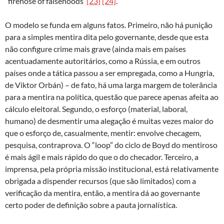
“firehose of falsehoods”
[23]
[24]
.
O modelo se funda em alguns fatos. Primeiro, não há punição
para a simples mentira dita pelo governante, desde que esta
não configure crime mais grave (ainda mais em países
acentuadamente autoritários, como a Rússia, e em outros
países onde a tática passou a ser empregada, como a Hungria,
de Viktor Orbán) – de fato, há uma larga margem de tolerância
para a mentira na política, questão que parece apenas afeita ao
cálculo eleitoral. Segundo, o esforço (material, laboral,
humano) de desmentir uma alegação é muitas vezes maior do
que o esforço de, casualmente, mentir: envolve checagem,
pesquisa, contraprova. O “loop” do ciclo de Boyd do mentiroso
é mais ágil e mais rápido do que o do checador. Terceiro, a
imprensa, pela própria missão institucional, está relativamente
obrigada a dispender recursos (que são limitados) com a
verificação da mentira, então, a mentira dá ao governante
certo poder de definição sobre a pauta jornalística.