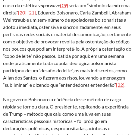
o uso da estética
vaporwave
[19]
seria um “símbolo da extrema-
direita”
[20]
[21]
, Eduardo Bolsonaro, Carla Zambelli, Abraham
Weintraub e um sem-número de apoiadores bolsonaristas a
adotou imediata, ostensiva e sincronizadamente, em seus
perfis nas redes sociais e material de comunicação, certamente
com o objetivo de provocar revolta pela ostentação do código
nos poucos que podiam interpretá-lo. A própria ostentação do
“copo de leite” não passou batida por aqui: em uma semana
onde praticamente toda cúpula ideológica bolsonarista
participou de um “desafio do leite”, os mais indiscretos, como
Allan dos Santos, o fizeram aos risos, louvando a mensagem
“subliminar” e dizendo que “entendedores entenderão”
[22]
.
No governo Bolsonaro a eficiência desse método de carga
rápida se tornou clara. O presidente, replicando a experiência
de Trump – método que caiu como uma luva em suas
características pessoais históricas – foi pródigo em
declarações polêmicas, despropositadas, acintosas e