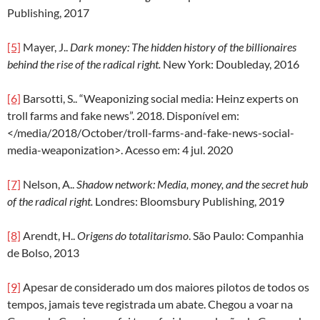
Publishing, 2017
[5]
Mayer, J..
Dark money: The hidden history of the billionaires
behind the rise of the radical right.
New York: Doubleday, 2016
[6]
Barsotti, S.. “Weaponizing social media: Heinz experts on
troll farms and fake news”. 2018. Disponível em:
</media/2018/October/troll-farms-and-fake-news-social-
media-weaponization>. Acesso em: 4 jul. 2020
[7]
Nelson, A..
Shadow network: Media, money, and the secret hub
of the radical right.
Londres: Bloomsbury Publishing, 2019
[8]
Arendt, H..
Origens do totalitarismo
. São Paulo: Companhia
de Bolso, 2013
[9]
Apesar de considerado um dos maiores pilotos de todos os
tempos, jamais teve registrada um abate. Chegou a voar na