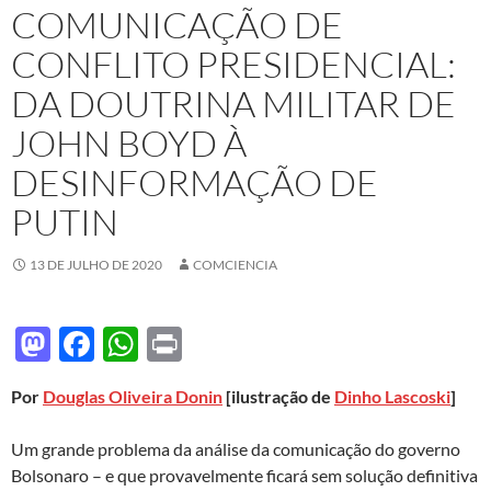
COMUNICAÇÃO DE
CONFLITO PRESIDENCIAL:
DA DOUTRINA MILITAR DE
JOHN BOYD À
DESINFORMAÇÃO DE
PUTIN
13 DE JULHO DE 2020
COMCIENCIA
M
F
W
P
as
ac
h
ri
Por
Douglas Oliveira Donin
[ilustração de
Dinho Lascoski
]
to
e
at
nt
d
b
s
Um grande problema da análise da comunicação do governo
o
o
A
Bolsonaro – e que provavelmente ficará sem solução definitiva