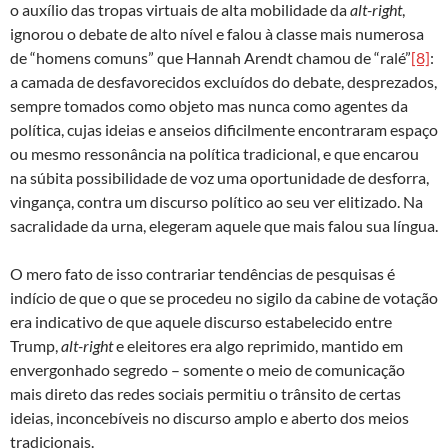
o auxílio das tropas virtuais de alta mobilidade da
alt-right
,
ignorou o debate de alto nível e falou à classe mais numerosa
de “homens comuns” que Hannah Arendt chamou de “ralé”
[8]
:
a camada de desfavorecidos excluídos do debate, desprezados,
sempre tomados como objeto mas nunca como agentes da
política, cujas ideias e anseios dificilmente encontraram espaço
ou mesmo ressonância na política tradicional, e que encarou
na súbita possibilidade de voz uma oportunidade de desforra,
vingança, contra um discurso político ao seu ver elitizado. Na
sacralidade da urna, elegeram aquele que mais falou sua língua.
O mero fato de isso contrariar tendências de pesquisas é
indício de que o que se procedeu no sigilo da cabine de votação
era indicativo de que aquele discurso estabelecido entre
Trump,
alt-right
e eleitores era algo reprimido, mantido em
envergonhado segredo – somente o meio de comunicação
mais direto das redes sociais permitiu o trânsito de certas
ideias, inconcebíveis no discurso amplo e aberto dos meios
tradicionais.