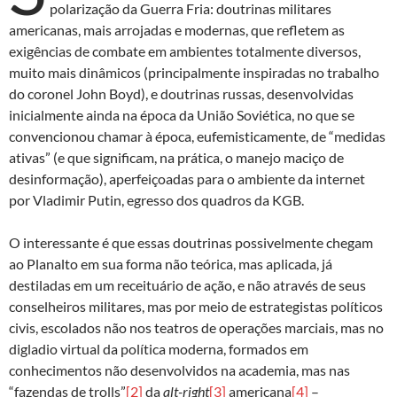
polarização da Guerra Fria: doutrinas militares
americanas, mais arrojadas e modernas, que refletem as
exigências de combate em ambientes totalmente diversos,
muito mais dinâmicos (principalmente inspiradas no trabalho
do coronel John Boyd), e doutrinas russas, desenvolvidas
inicialmente ainda na época da União Soviética, no que se
convencionou chamar à época, eufemisticamente, de “medidas
ativas” (e que significam, na prática, o manejo maciço de
desinformação), aperfeiçoadas para o ambiente da internet
por Vladimir Putin, egresso dos quadros da KGB.
O interessante é que essas doutrinas possivelmente chegam
ao Planalto em sua forma não teórica, mas aplicada, já
destiladas em um receituário de ação, e não através de seus
conselheiros militares, mas por meio de estrategistas políticos
civis, escolados não nos teatros de operações marciais, mas no
digladio virtual da política moderna, formados em
conhecimentos não desenvolvidos na academia, mas nas
“fazendas de trolls”
[2]
da
alt-right
[3]
americana
[4]
–