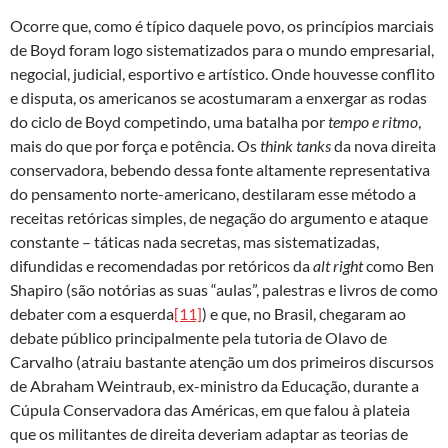
Ocorre que, como é típico daquele povo, os princípios marciais
de Boyd foram logo sistematizados para o mundo empresarial,
negocial, judicial, esportivo e artístico. Onde houvesse conflito
e disputa, os americanos se acostumaram a enxergar as rodas
do ciclo de Boyd competindo, uma batalha por
tempo e ritmo
,
mais do que por força e potência. Os
think tanks
da nova direita
conservadora, bebendo dessa fonte altamente representativa
do pensamento norte-americano, destilaram esse método a
receitas retóricas simples, de negação do argumento e ataque
constante – táticas nada secretas, mas sistematizadas,
difundidas e recomendadas por retóricos da
alt right
como Ben
Shapiro (são notórias as suas “aulas”, palestras e livros de como
debater com a esquerda
[11]
) e que, no Brasil, chegaram ao
debate público principalmente pela tutoria de Olavo de
Carvalho (atraiu bastante atenção um dos primeiros discursos
de Abraham Weintraub, ex-ministro da Educação, durante a
Cúpula Conservadora das Américas, em que falou à plateia
que os militantes de direita deveriam adaptar as teorias de