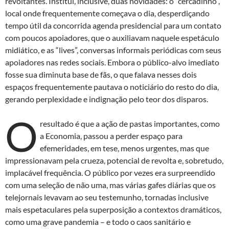
revoltantes. Institui, inclusive, duas novidades: o “cercadinho”,
local onde frequentemente começava o dia, desperdiçando
tempo útil da concorrida agenda presidencial para um contato
com poucos apoiadores, que o auxiliavam naquele espetáculo
midiático, e as “lives”, conversas informais periódicas com seus
apoiadores nas redes sociais. Embora o público-alvo imediato
fosse sua diminuta base de fãs, o que falava nesses dois
espaços frequentemente pautava o noticiário do resto do dia,
gerando perplexidade e indignação pelo teor dos disparos.
O
resultado é que a ação de pastas importantes, como
a Economia, passou a perder espaço para
efemeridades, em tese, menos urgentes, mas que
impressionavam pela crueza, potencial de revolta e, sobretudo,
implacável frequência. O público por vezes era surpreendido
com uma seleção de não uma, mas várias gafes diárias que os
telejornais levavam ao seu testemunho, tornadas inclusive
mais espetaculares pela superposição a contextos dramáticos,
como uma grave pandemia – e todo o caos sanitário e