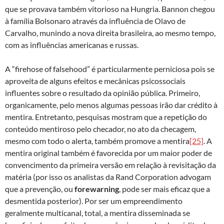
que se provava também vitorioso na Hungria. Bannon chegou
à família Bolsonaro através da influência de Olavo de
Carvalho, munindo a nova direita brasileira, ao mesmo tempo,
com as influências americanas e russas.
A “firehose of falsehood” é particularmente perniciosa pois se
aproveita de alguns efeitos e mecânicas psicossociais
influentes sobre o resultado da opinião pública. Primeiro,
organicamente, pelo menos algumas pessoas irão dar crédito à
mentira. Entretanto, pesquisas mostram que a repetição do
conteúdo mentiroso pelo checador, no ato da checagem,
mesmo com todo o alerta, também promove a mentira
[25]
. A
mentira original também é favorecida por um maior poder de
convencimento da primeira versão em relação à revisitação da
matéria (por isso os analistas da Rand Corporation advogam
que a prevenção, ou
forewarning
, pode ser mais eficaz que a
desmentida posterior). Por ser um empreendimento
geralmente multicanal, total, a mentira disseminada se