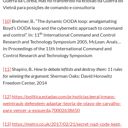
Guerra da Coreia, mas foi transferido na eclosão da Guerra do
Vietnã para posições de comando e consultoria
[10]
Brehmer, B.. “The dynamic OODA loop: amalgamating
Boyd’s OODA loop and the cybernetic approach to command
th
and control”. In: 11
International Command and Control
Research and Technology Symposium 2005, McLean. Anais…
In:
Proceedings of the 11th International Command and
Control Research and Technology Symposium
[11]
Shapiro, B..
How to debate leftists and destroy them: 11 rules
for winning the argument
. Sherman Oaks: David Horowitz
Freedom Center, 2014
[12]
https://politica.estadao.com.br/noticias/geral,irmaos-
weintraub-defendem-adaptar-teoria-de-olavo-de-carvalho-
para-vencer-a-esquerda,70002638650
[13]
https://metro.co.uk/2017/02/21/secret-nazi-code-kept-