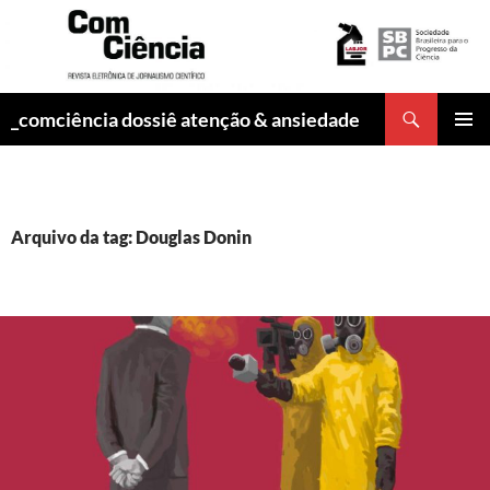
Pesquisar
_comciência dossiê atenção & ansiedade
PULAR
MENU
PARA
PRINCI
O
CONTEÚDO
Arquivo da tag: Douglas Donin