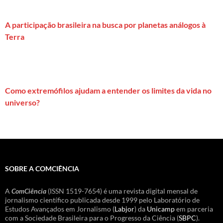
A participação brasileira na busca por planetas análogos à
Terra
Como extremófilos ajudam a entender os limites da vida no
universo?
SOBRE A COMCIÊNCIA
A
ComCiência
(ISSN 1519-7654) é uma revista digital mensal de
jornalismo científico publicada desde 1999 pelo Laboratório de
Estudos Avançados em Jornalismo (
Labjor
) da
Unicamp
em parceria
com a Sociedade Brasileira para o Progresso da Ciência (
SBPC
).