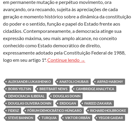
em permanente mutação e perpétuo movimento, ora
avançando, ora recuando, sujeita às apreciações de cada
geração e momento histórico sobre a dinâmica da constituição
do poder e o sentido, função e papel do Estado frente aos
cidadãos. Contemporaneamente, a democracia atinge sua
expressão máxima, seu mais amplo alcance, no conceito
conhecido como Estado democrático de direito,
expressamente adotado pela Constituição Federal de 1988,
Democracia iliberal: de Hu
logo em seu artigo 1º.
Continue lendo
→
ALEKSANDR LUKASHENKO
ANATOLI CHUBAIS
ARPAD HABONY
BORIS YELTSIN
BREITBART NEWS
CAMBRIDGE ANALYTICA
DEMOCRACIA ILIBERAL
DOUGLAS DONIN
DOUGLAS OLIVEIRA DONIN
ERDOGAN
FAREED ZAKARIA
FIDESZ
FÓRUM DEMOCRÁTICO HÚNGARO
RICHARD HOLBROOKE
STEVE BANNON
TURQUIA
VIKTOR ORBÁN
YEGOR GAIDAR