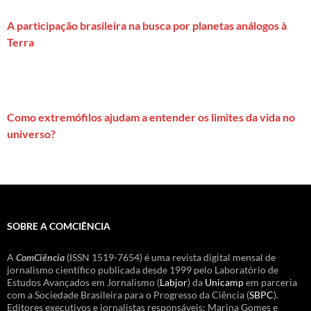
A participação brasileira na busca por planetas análogos à
Terra
Como extremófilos ajudam a entender os limites da vida no
universo?
SOBRE A COMCIÊNCIA
A
ComCiência
(ISSN 1519-7654) é uma revista digital mensal de
jornalismo científico publicada desde 1999 pelo Laboratório de
Estudos Avançados em Jornalismo (
Labjor
) da
Unicamp
em parceria
com a Sociedade Brasileira para o Progresso da Ciência (
SBPC
).
Editores executivos e jornalistas responsáveis: Marina Gomes e