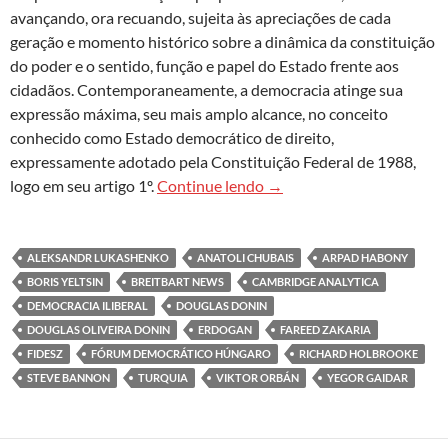
avançando, ora recuando, sujeita às apreciações de cada
geração e momento histórico sobre a dinâmica da constituição
do poder e o sentido, função e papel do Estado frente aos
cidadãos. Contemporaneamente, a democracia atinge sua
expressão máxima, seu mais amplo alcance, no conceito
conhecido como Estado democrático de direito,
expressamente adotado pela Constituição Federal de 1988,
Democracia iliberal: de Hu
logo em seu artigo 1º.
Continue lendo
→
ALEKSANDR LUKASHENKO
ANATOLI CHUBAIS
ARPAD HABONY
BORIS YELTSIN
BREITBART NEWS
CAMBRIDGE ANALYTICA
DEMOCRACIA ILIBERAL
DOUGLAS DONIN
DOUGLAS OLIVEIRA DONIN
ERDOGAN
FAREED ZAKARIA
FIDESZ
FÓRUM DEMOCRÁTICO HÚNGARO
RICHARD HOLBROOKE
STEVE BANNON
TURQUIA
VIKTOR ORBÁN
YEGOR GAIDAR