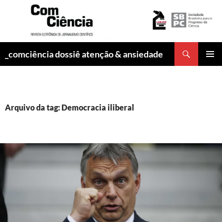
Pesquisar
_comciência dossiê atenção & ansiedade
PULAR
MENU
PARA
PRINCI
O
CONTEÚDO
Arquivo da tag: Democracia iliberal