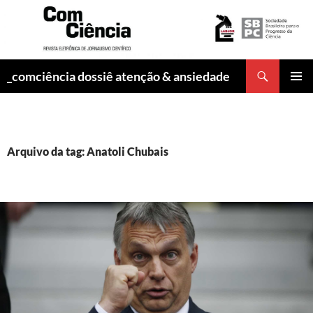
Pesquisar
_comciência dossiê atenção & ansiedade
PULAR
MENU
PARA
PRINCI
O
CONTEÚDO
Arquivo da tag: Anatoli Chubais