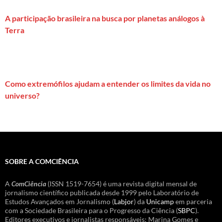
A participação brasileira na busca por planetas análogos à
Terra
Como extremófilos ajudam a entender os limites da vida no
universo?
SOBRE A COMCIÊNCIA
A
ComCiência
(ISSN 1519-7654) é uma revista digital mensal de
jornalismo científico publicada desde 1999 pelo Laboratório de
Estudos Avançados em Jornalismo (
Labjor
) da
Unicamp
em parceria
com a Sociedade Brasileira para o Progresso da Ciência (
SBPC
).
Editores executivos e jornalistas responsáveis: Marina Gomes e