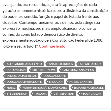
avançando, ora recuando, sujeita às apreciações de cada
geração e momento histórico sobre a dinâmica da constituição
do poder e o sentido, função e papel do Estado frente aos
cidadãos. Contemporaneamente, a democracia atinge sua
expressão máxima, seu mais amplo alcance, no conceito
conhecido como Estado democrático de direito,
expressamente adotado pela Constituição Federal de 1988,
Democracia iliberal: de Hu
logo em seu artigo 1º.
Continue lendo
→
ALEKSANDR LUKASHENKO
ANATOLI CHUBAIS
ARPAD HABONY
BORIS YELTSIN
BREITBART NEWS
CAMBRIDGE ANALYTICA
DEMOCRACIA ILIBERAL
DOUGLAS DONIN
DOUGLAS OLIVEIRA DONIN
ERDOGAN
FAREED ZAKARIA
FIDESZ
FÓRUM DEMOCRÁTICO HÚNGARO
RICHARD HOLBROOKE
STEVE BANNON
TURQUIA
VIKTOR ORBÁN
YEGOR GAIDAR