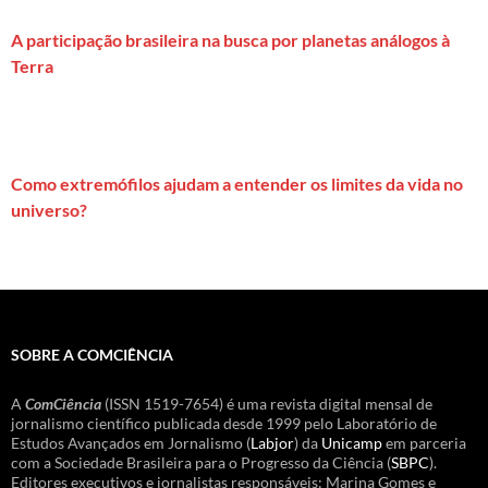
A participação brasileira na busca por planetas análogos à
Terra
Como extremófilos ajudam a entender os limites da vida no
universo?
SOBRE A COMCIÊNCIA
A
ComCiência
(ISSN 1519-7654) é uma revista digital mensal de
jornalismo científico publicada desde 1999 pelo Laboratório de
Estudos Avançados em Jornalismo (
Labjor
) da
Unicamp
em parceria
com a Sociedade Brasileira para o Progresso da Ciência (
SBPC
).
Editores executivos e jornalistas responsáveis: Marina Gomes e