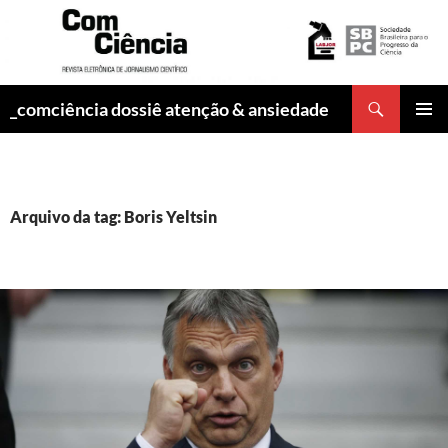
Pesquisar
_comciência dossiê atenção & ansiedade
PULAR
MENU
PARA
PRINCI
O
CONTEÚDO
Arquivo da tag: Boris Yeltsin