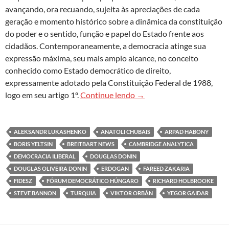
avançando, ora recuando, sujeita às apreciações de cada
geração e momento histórico sobre a dinâmica da constituição
do poder e o sentido, função e papel do Estado frente aos
cidadãos. Contemporaneamente, a democracia atinge sua
expressão máxima, seu mais amplo alcance, no conceito
conhecido como Estado democrático de direito,
expressamente adotado pela Constituição Federal de 1988,
Democracia iliberal: de Hu
logo em seu artigo 1º.
Continue lendo
→
ALEKSANDR LUKASHENKO
ANATOLI CHUBAIS
ARPAD HABONY
BORIS YELTSIN
BREITBART NEWS
CAMBRIDGE ANALYTICA
DEMOCRACIA ILIBERAL
DOUGLAS DONIN
DOUGLAS OLIVEIRA DONIN
ERDOGAN
FAREED ZAKARIA
FIDESZ
FÓRUM DEMOCRÁTICO HÚNGARO
RICHARD HOLBROOKE
STEVE BANNON
TURQUIA
VIKTOR ORBÁN
YEGOR GAIDAR