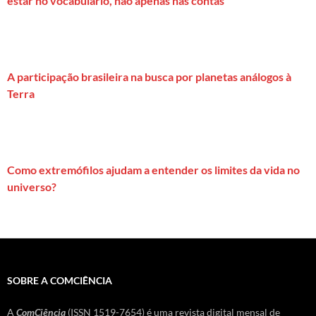
estar no vocabulário, não apenas nas contas
A participação brasileira na busca por planetas análogos à
Terra
Como extremófilos ajudam a entender os limites da vida no
universo?
SOBRE A COMCIÊNCIA
A
ComCiência
(ISSN 1519-7654) é uma revista digital mensal de