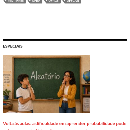
MILITARES
UFBA
UFRGS
UFSCAR
ESPECIAIS
Volta às aulas: a dificuldade em aprender probabilidade pode