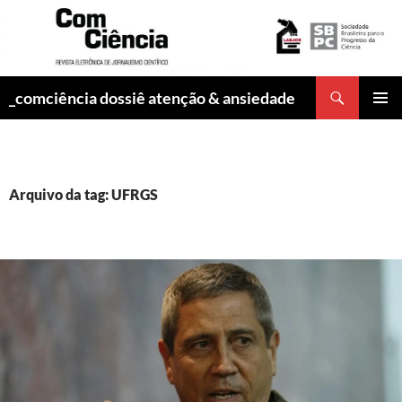
Pesquisar
_comciência dossiê atenção & ansiedade
PULAR
MENU
PARA
PRINCI
O
CONTEÚDO
Arquivo da tag: UFRGS