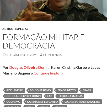
ARTIGO
,
ESPECIAL
FORMAÇÃO MILITAR E
DEMOCRACIA
8 DE JANEIRO DE 2025
COMCIENCIA
Por
Douglas Oliveira Donin
, Karen Cristina Garbo e Lucas
Formação militar e Democrac
Mariano Baqueiro
Continue lendo
→
8 DE JANEIRO
BOLSONARISMO
BRAGA NETTO
BRASIL
DOUGLAS OLIVEIRA DONIN
FAB
FORÇAS ARMADAS
GOLPISMO
KAREN CRISTINA GARBO
LUCAS MARIANO BAQUEIRO