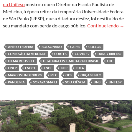
da Unifesp
mostrou que o Diretor da Escola Paulista de
Medicina, à época reitor da temporária Universidade Federal
de São Paulo (UFSP), que a ditadura desfez, foi destituído de
Univer
seu mandato com perda do cargo público.
Continue lendo
→
ANÍSIO TEIXEIRA
BOLSONARO
CAPES
COLLOR
COMISSÃO DA VERDADE
CORTES
COVID 19
DARCY RIBEIRO
DILMA ROUSSEFF
DITADURA CIVIL-MILITAR NO BRASIL
FHC
FINEP
FNDCT
FNDE
INEP
LULA
MARCOS LINDENBERG
MEC
ODS
ORÇAMENTO
PANDEMIA
SORAYA SMAILI
SOU_CIÊNCIA
UNB
UNIFESP