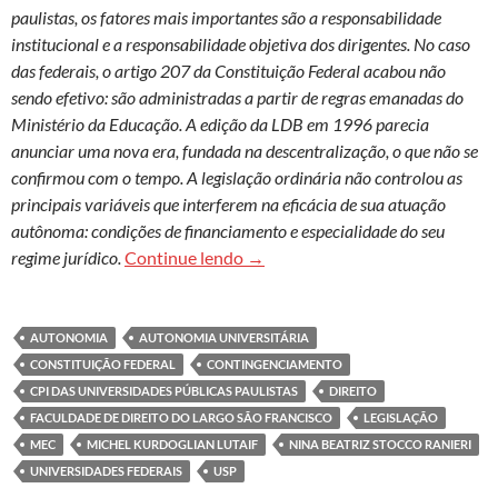
paulistas, os fatores mais importantes são a responsabilidade
institucional e a responsabilidade objetiva dos dirigentes. No caso
das federais, o artigo 207 da Constituição Federal acabou não
sendo efetivo: são administradas a partir de regras emanadas do
Ministério da Educação. A edição da LDB em 1996 parecia
anunciar uma nova era, fundada na descentralização, o que não se
confirmou com o tempo. A legislação ordinária não controlou as
principais variáveis que interferem na eficácia de sua atuação
autônoma: condições de financiamento e especialidade do seu
A autonomia universitária e seus
regime jurídico.
Continue lendo
→
AUTONOMIA
AUTONOMIA UNIVERSITÁRIA
CONSTITUIÇÃO FEDERAL
CONTINGENCIAMENTO
CPI DAS UNIVERSIDADES PÚBLICAS PAULISTAS
DIREITO
FACULDADE DE DIREITO DO LARGO SÃO FRANCISCO
LEGISLAÇÃO
MEC
MICHEL KURDOGLIAN LUTAIF
NINA BEATRIZ STOCCO RANIERI
UNIVERSIDADES FEDERAIS
USP