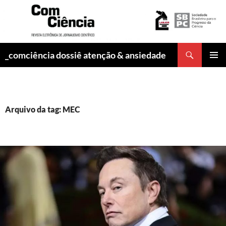
Pesquisar
_comciência dossiê atenção & ansiedade
PULAR
MENU
PARA
PRINCI
O
CONTEÚDO
Arquivo da tag: MEC