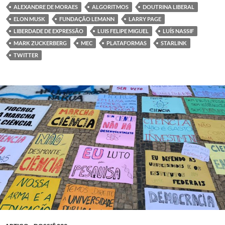
ALEXANDRE DE MORAES
ALGORITMOS
DOUTRINA LIBERAL
ELON MUSK
FUNDAÇÃO LEMANN
LARRY PAGE
LIBERDADE DE EXPRESSÃO
LUIS FELIPE MIGUEL
LUÍS NASSIF
MARK ZUCKERBERG
MEC
PLATAFORMAS
STARLINK
TWITTER