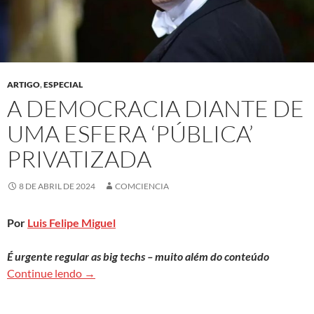
ARTIGO
,
ESPECIAL
A DEMOCRACIA DIANTE DE
UMA ESFERA ‘PÚBLICA’
PRIVATIZADA
8 DE ABRIL DE 2024
COMCIENCIA
Por
Luis Felipe Miguel
É urgente regular as big techs – muito além do conteúdo
A democracia diante de uma esfera ‘pública’ priv
Continue lendo
→