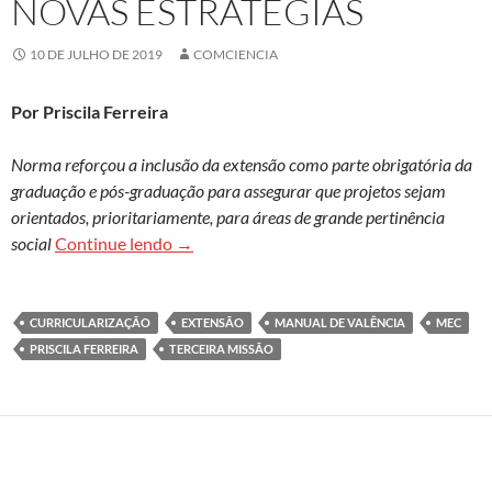
NOVAS ESTRATÉGIAS
10 DE JULHO DE 2019
COMCIENCIA
Por Priscila Ferreira
Norma reforçou a inclusão da extensão como parte obrigatória da
graduação e pós-graduação para assegurar que projetos sejam
orientados, prioritariamente, para áreas de grande pertinência
Resolução do MEC sobre a extensão univers
social
Continue lendo
→
CURRICULARIZAÇÃO
EXTENSÃO
MANUAL DE VALÊNCIA
MEC
PRISCILA FERREIRA
TERCEIRA MISSÃO