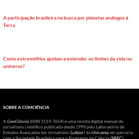
A participação brasileira na busca por planetas análogos à
Terra
Como extremófilos ajudam a entender os limites da vida no
universo?
SOBRE A COMCIÊNCIA
A
ComCiência
(ISSN 1519-7654) é uma revista digital mensal de
jornalismo científico publicada desde 1999 pelo Laboratório de
Estudos Avançados em Jornalismo (
Labjor
) da
Unicamp
em parceria
com a Sociedade Brasileira para o Progresso da Ciência (
SBPC
).