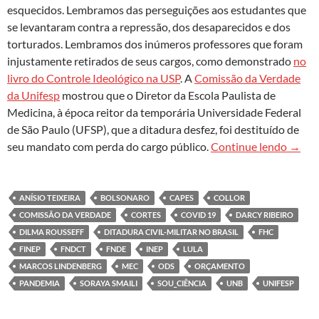
esquecidos. Lembramos das perseguições aos estudantes que
se levantaram contra a repressão, dos desaparecidos e dos
torturados. Lembramos dos inúmeros professores que foram
injustamente retirados de seus cargos, como demonstrado
no
livro do Controle Ideológico na USP
. A
Comissão da Verdade
da Unifesp
mostrou que o Diretor da Escola Paulista de
Medicina, à época reitor da temporária Universidade Federal
de São Paulo (UFSP), que a ditadura desfez, foi destituído de
Univer
seu mandato com perda do cargo público.
Continue lendo
→
ANÍSIO TEIXEIRA
BOLSONARO
CAPES
COLLOR
COMISSÃO DA VERDADE
CORTES
COVID 19
DARCY RIBEIRO
DILMA ROUSSEFF
DITADURA CIVIL-MILITAR NO BRASIL
FHC
FINEP
FNDCT
FNDE
INEP
LULA
MARCOS LINDENBERG
MEC
ODS
ORÇAMENTO
PANDEMIA
SORAYA SMAILI
SOU_CIÊNCIA
UNB
UNIFESP