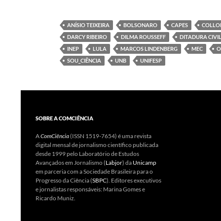
ANÍSIO TEIXEIRA
BOLSONARO
CAPES
COLLO
DARCY RIBEIRO
DILMA ROUSSEFF
DITADURA CIVIL
INEP
LULA
MARCOS LINDENBERG
MEC
O
SOU_CIÊNCIA
UNB
UNIFESP
SOBRE A COMCIÊNCIA
A
ComCiência
(ISSN 1519-7654) é uma revista
digital mensal de jornalismo científico publicada
desde 1999 pelo Laboratório de Estudos
Avançados em Jornalismo (
Labjor
) da
Unicamp
em parceria com a Sociedade Brasileira para o
Progresso da Ciência (
SBPC
). Editores executivos
e jornalistas responsáveis: Marina Gomes e
Ricardo Muniz.