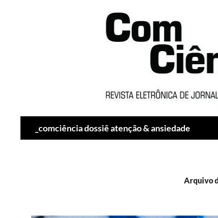
Pesquisar
_comciência dossiê atenção & ansiedade
Arquivo d