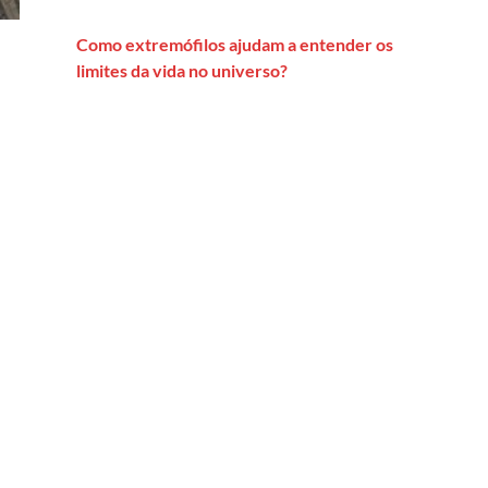
Como extremófilos ajudam a entender os
limites da vida no universo?
cia e sua reconstrução