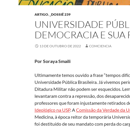
ARTIGO
,
_DOSSIÊ 239
UNIVERSIDADE PÚBLI
DEMOCRACIA E SUA
13 DE OUTUBRO DE 2022
COMCIENCIA
Por Soraya Smaili
Ultimamente temos ouvido a frase “tempos difíce
Universidade Pública Brasileira. Já vivemos pe
Ditadura Militar não podem ser esquecidos. Le
levantaram contra a repressão, dos desapareci
professores que foram injustamente retirados 
Ideológico na USP
. A
Comissão da Verdade da U
Medicina, à época reitor da temporária Universi
foi destituído de seu mandato com perda do car