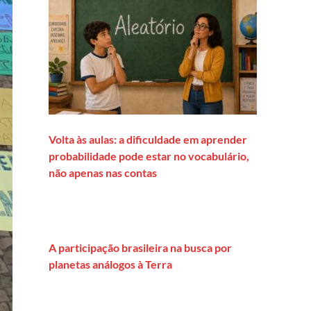
Volta às aulas: a dificuldade em aprender
probabilidade pode estar no vocabulário,
não apenas nas contas
A participação brasileira na busca por
planetas análogos à Terra