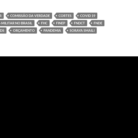
R
COMISSÃO DA VERDADE
CORTES
COVID 19
-MILITAR NO BRASIL
FHC
FINEP
FNDCT
FNDE
DS
ORÇAMENTO
PANDEMIA
SORAYA SMAILI