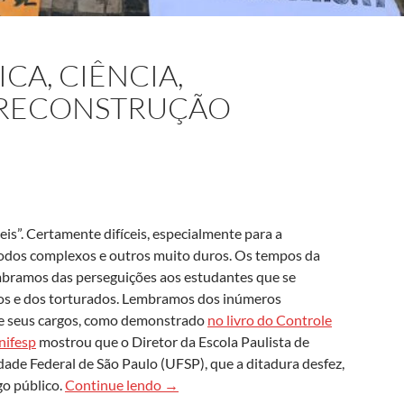
CA, CIÊNCIA,
 RECONSTRUÇÃO
is”. Certamente difíceis, especialmente para a
ríodos complexos e outros muito duros. Os tempos da
mbramos das perseguições aos estudantes que se
dos e dos torturados. Lembramos dos inúmeros
de seus cargos, como demonstrado
no livro do Controle
nifesp
mostrou que o Diretor da Escola Paulista de
dade Federal de São Paulo (UFSP), que a ditadura desfez,
Universidade pública, ciência, democra
go público.
Continue lendo
→