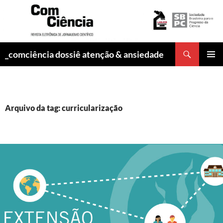
Pesquisar
_comciência dossiê atenção & ansiedade
PULAR
MENU
PARA
PRINCI
O
CONTEÚDO
Arquivo da tag: curricularização