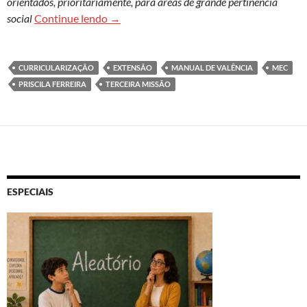
orientados, prioritariamente, para áreas de grande pertinência
Resolução do MEC sobre a extensão univers
social
Continue lendo
→
CURRICULARIZAÇÃO
EXTENSÃO
MANUAL DE VALÊNCIA
MEC
PRISCILA FERREIRA
TERCEIRA MISSÃO
ESPECIAIS