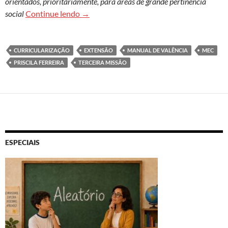
orientados, prioritariamente, para áreas de grande pertinência
Resolução do MEC sobre a extensão univers
social
Continue lendo
→
CURRICULARIZAÇÃO
EXTENSÃO
MANUAL DE VALÊNCIA
MEC
PRISCILA FERREIRA
TERCEIRA MISSÃO
ESPECIAIS