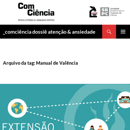
Pesquisar
_comciência dossiê atenção & ansiedade
PULAR
MENU
PARA
PRINCI
O
CONTEÚDO
Arquivo da tag: Manual de Valência