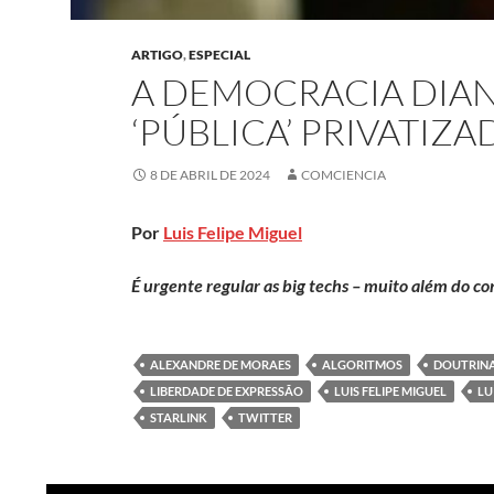
ARTIGO
,
ESPECIAL
A DEMOCRACIA DIAN
‘PÚBLICA’ PRIVATIZA
8 DE ABRIL DE 2024
COMCIENCIA
Por
Luis Felipe Miguel
É urgente regular as big techs – muito além do c
ALEXANDRE DE MORAES
ALGORITMOS
DOUTRINA
LIBERDADE DE EXPRESSÃO
LUIS FELIPE MIGUEL
LU
STARLINK
TWITTER