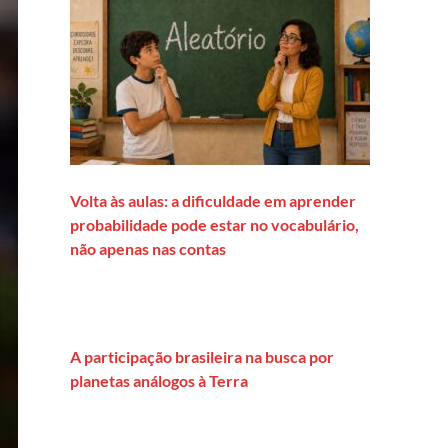
Volta às aulas: a dificuldade em aprender
probabilidade pode estar no vocabulário,
não apenas nas contas
A participação brasileira na busca por
planetas análogos à Terra