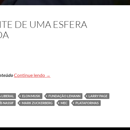
TE DE UMA ESFERA
DA
A democracia diante de uma esfera ‘pública
onteúdo
Continue lendo
→
 LIBERAL
ELON MUSK
FUNDAÇÃO LEMANN
LARRY PAGE
ÍS NASSIF
MARK ZUCKERBERG
MEC
PLATAFORMAS