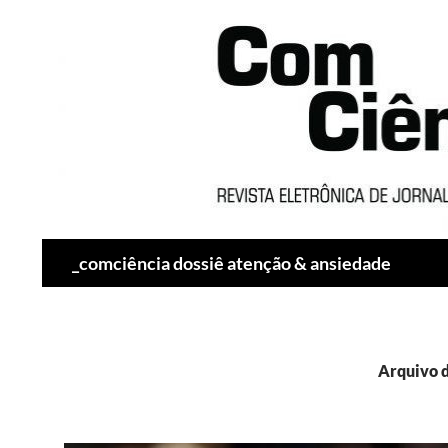
Pesquisar
_comciência dossiê atenção & ansiedade
Arquivo d