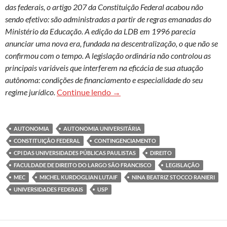
das federais, o artigo 207 da Constituição Federal acabou não
sendo efetivo: são administradas a partir de regras emanadas do
Ministério da Educação. A edição da LDB em 1996 parecia
anunciar uma nova era, fundada na descentralização, o que não se
confirmou com o tempo. A legislação ordinária não controlou as
principais variáveis que interferem na eficácia de sua atuação
autônoma: condições de financiamento e especialidade do seu
A autonomia universitária e seus
regime jurídico.
Continue lendo
→
AUTONOMIA
AUTONOMIA UNIVERSITÁRIA
CONSTITUIÇÃO FEDERAL
CONTINGENCIAMENTO
CPI DAS UNIVERSIDADES PÚBLICAS PAULISTAS
DIREITO
FACULDADE DE DIREITO DO LARGO SÃO FRANCISCO
LEGISLAÇÃO
MEC
MICHEL KURDOGLIAN LUTAIF
NINA BEATRIZ STOCCO RANIERI
UNIVERSIDADES FEDERAIS
USP