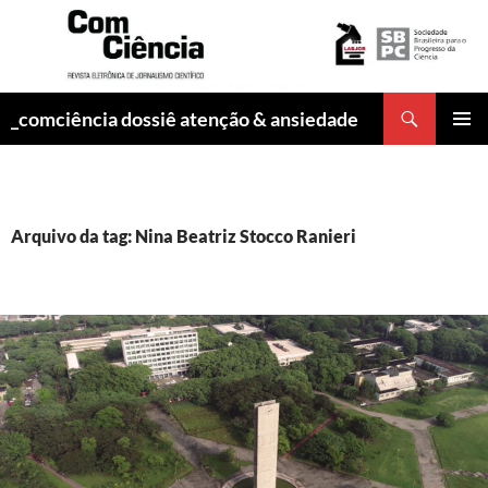
Pesquisar
_comciência dossiê atenção & ansiedade
PULAR
MENU
PARA
PRINCI
O
CONTEÚDO
Arquivo da tag: Nina Beatriz Stocco Ranieri