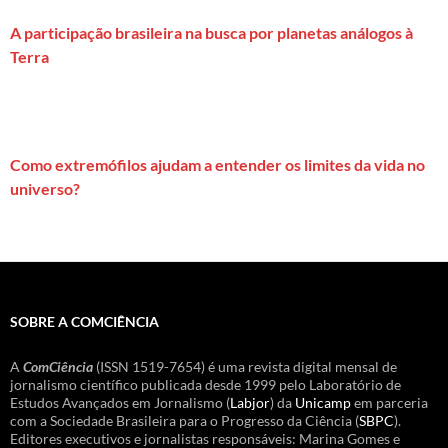
A participação brasileira na busca por planetas análogos à
Terra
Como extremófilos ajudam a entender os limites da vida no
universo?
SOBRE A COMCIÊNCIA
A
ComCiência
(ISSN 1519-7654) é uma revista digital mensal de
jornalismo científico publicada desde 1999 pelo Laboratório de
Estudos Avançados em Jornalismo (
Labjor
) da
Unicamp
em parceria
com a Sociedade Brasileira para o Progresso da Ciência (
SBPC
).
Editores executivos e jornalistas responsáveis: Marina Gomes e