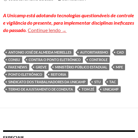
A Unicamp está adotando tecnologias questionáveis de controle
e vigilância do presente, para implementar disciplinas ineficazes
Carta à sociedade em repúdio a impl
do passado.
Continue lendo
→
ANTONIO JOSÉ DE ALMEIDA MEIRELLES
AUTORITARISMO
CAD
CONSU
CONTRA O PONTO ELETRÔNICO
CONTROLE
FAKE NEWS
GREVE
MINISTÉRIO PÚBLICO ESTADUAL
MPE
PONTO ELETRÔNICO
REITORIA
SINDICATO DOS TRABALHADORES DA UNICAMP
STU
TAC
TERMO DE AJUSTAMENTO DE CONDUTA
TOM ZÉ
UNICAMP
ESPECIAIS