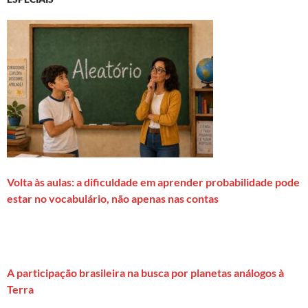
Volta às aulas: a dificuldade em aprender probabilidade pode
estar no vocabulário, não apenas nas contas
A participação brasileira na busca por planetas análogos à
Terra