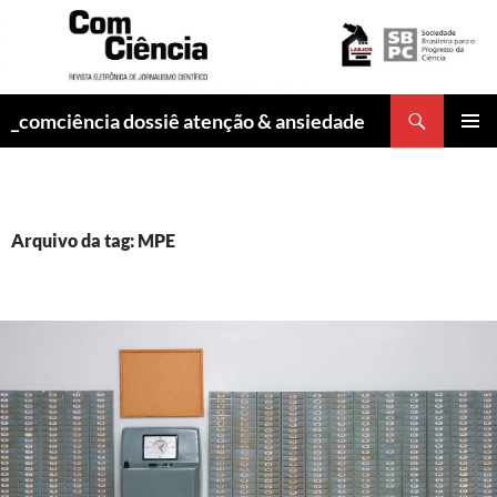
Pesquisar
_comciência dossiê atenção & ansiedade
PULAR
MENU
PARA
PRINCI
O
CONTEÚDO
Arquivo da tag: MPE