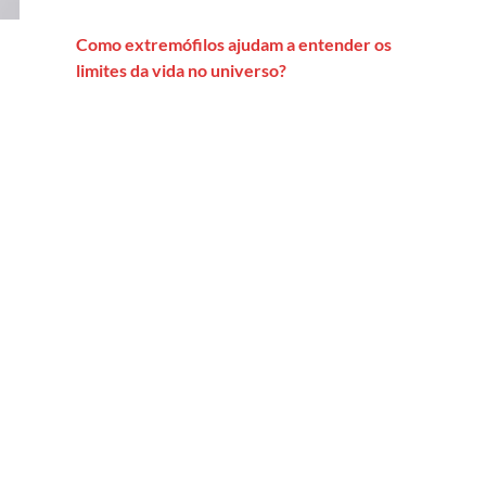
Como extremófilos ajudam a entender os
limites da vida no universo?
nto eletrônico na Unicamp e em apoio à autonomia universitária 