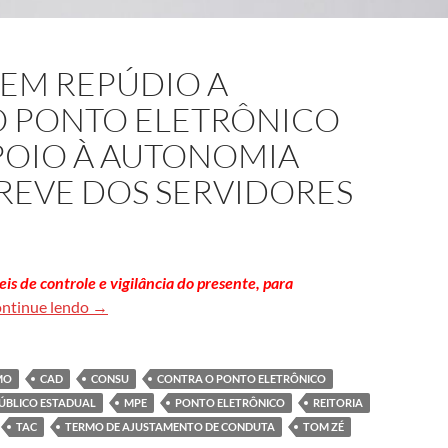
 EM REPÚDIO A
 PONTO ELETRÔNICO
POIO À AUTONOMIA
GREVE DOS SERVIDORES
s de controle e vigilância do presente, para
Carta à sociedade em repúdio a implementação do po
ntinue lendo
→
MO
CAD
CONSU
CONTRA O PONTO ELETRÔNICO
PÚBLICO ESTADUAL
MPE
PONTO ELETRÔNICO
REITORIA
TAC
TERMO DE AJUSTAMENTO DE CONDUTA
TOM ZÉ