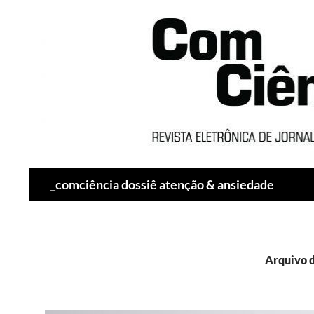
Pesquisar
_comciência dossiê atenção & ansiedade
Arquivo d