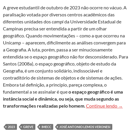
A greve estudantil de outubro de 2023 não ocorre no vácuo. A
paralisação votada por diversos centros acadêmicos das
diferentes unidades dos
campi
da Universidade Estadual de
Campinas precisa ser entendida a partir de um olhar
geográfico. Quando movimentações – como a que ocorreu na
Unicamp – aparecem, dificilmente as análises convergem para
a Geografia. A luta, porém, passa a ser minuciosamente
entendida se o espaço geográfico não for desconsiderado. Para
Santos (2008a), o espaço geográfico, objeto de estudo da
Geografia, é um conjunto solidário, indissociável e
contraditório de sistemas de objetos e de sistemas de ações.
Embora tal definição, a princípio, pareça complexa, o
fundamental a se assinalar é que
o espaço geográfico é uma
instância social e dinâmica, ou seja, que muda segundo as
Uma le
transformações realizadas pelo homem
.
Continue lendo
→
2023
GREVE
IMECC
JOSÉ ANTONIO LEMOS VERONESI