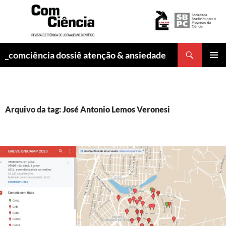
Pesquisar
_comciência dossiê atenção & ansiedade
PULAR
MENU
PARA
PRINCI
O
CONTEÚDO
Arquivo da tag: José Antonio Lemos Veronesi