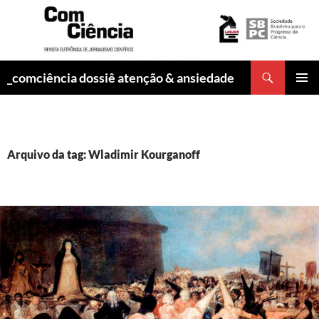
Pesquisar
_comciência dossiê atenção & ansiedade
PULAR
MENU
PARA
PRINCI
O
CONTEÚDO
Arquivo da tag: Wladimir Kourganoff