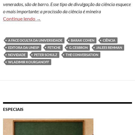
venerados, são de barro. Esse tipo de divulgação da ciência esquece
o mais importante: a procissão da ciência é mineira
O fetiche da novidade na ciência, o andor e o sa
Continue lendo
→
A FACE OCULTA DA UNIVERSIDADE
BARAK COHEN
CIÊNCIA
EDITORA DA UNESP
FETICHE
G. CESBRON
JALEES REHMAN
NOVIDADE
PETER SCHULZ
THE CONVERSATION
WLADIMIR KOURGANOFF
ESPECIAIS