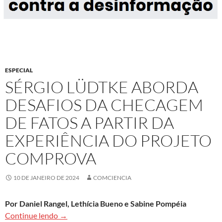
ESPECIAL
SÉRGIO LÜDTKE ABORDA
DESAFIOS DA CHECAGEM
DE FATOS A PARTIR DA
EXPERIÊNCIA DO PROJETO
COMPROVA
10 DE JANEIRO DE 2024
COMCIENCIA
Por Daniel Rangel, Lethícia Bueno e Sabine Pompéia
Sérgio Lüdtke aborda desafios da checagem de f
Continue lendo
→