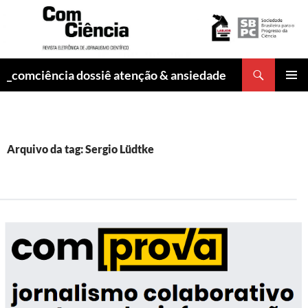
Pesquisar
_comciência dossiê atenção & ansiedade
PULAR
MENU
PARA
PRINCI
O
CONTEÚDO
Arquivo da tag: Sergio Lüdtke