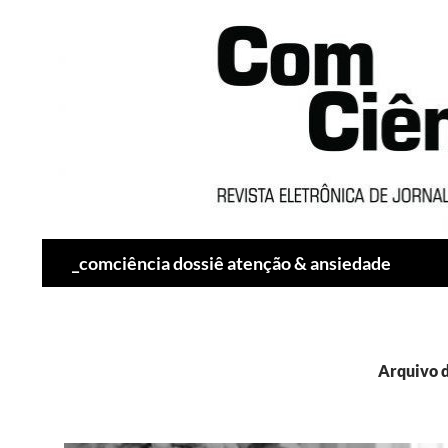
Pesquisar
_comciência dossiê atenção & ansiedade
Arquivo d