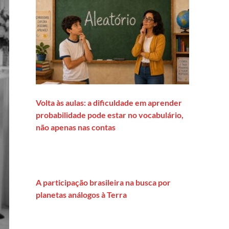
Volta às aulas: a dificuldade em aprender
probabilidade pode estar no vocabulário,
não apenas nas contas
A participação brasileira na busca por
planetas análogos à Terra