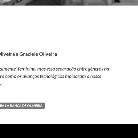
iveira e Graciele Oliveira
lmente” feminino, mas essa separação entre gêneros na
bra como os avanços tecnológicos moldaram a nossa
oisa de menina?
→
IA LA BANCA DE OLIVEIRA