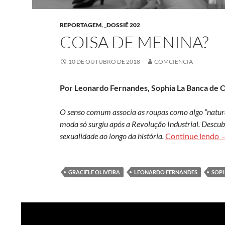
REPORTAGEM
,
_DOSSIÊ 202
COISA DE MENINA?
10 DE OUTUBRO DE 2018
COMCIENCIA
Por Leonardo Fernandes, Sophia La Banca de Ol
O senso comum associa as roupas como algo “natura
moda só surgiu após a Revolução Industrial. Descu
C
sexualidade ao longo da história.
Continue lendo
GRACIELE OLIVEIRA
LEONARDO FERNANDES
SOPH