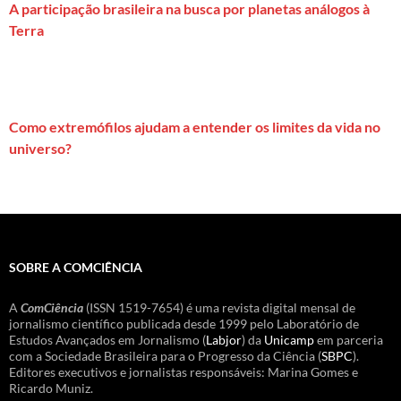
A participação brasileira na busca por planetas análogos à
Terra
Como extremófilos ajudam a entender os limites da vida no
universo?
SOBRE A COMCIÊNCIA
A
ComCiência
(ISSN 1519-7654) é uma revista digital mensal de
jornalismo científico publicada desde 1999 pelo Laboratório de
Estudos Avançados em Jornalismo (
Labjor
) da
Unicamp
em parceria
com a Sociedade Brasileira para o Progresso da Ciência (
SBPC
).
Editores executivos e jornalistas responsáveis: Marina Gomes e
Ricardo Muniz.