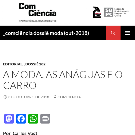
Pesquisar
_comciência dossiê moda (out-2018)
PULAR
MENU
PARA
PRINCI
O
CONTEÚDO
EDITORIAL
,
_DOSSIÊ 202
A MODA, AS ANÁGUAS E O
CARRO
3 DE OUTUBRO DE 2018
COMCIENCIA
M
F
W
P
as
ac
h
ri
Por Carlos Vogt