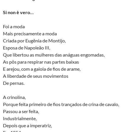
to
e
at
nt
d
b
s
Si non è vero…
o
o
A
Foi a moda
n
o
p
Mais precisamente a moda
k
p
Criada por Eugênia de Montijo,
Esposa de Napoleão III,
Que libertou as mulheres das anáguas engomadas,
As pôs para respirar nas partes baixas
E arejou, com a gaiola de fios de arame,
A liberdade de seus movimentos
De pernas.
A crinolina,
Porque feita primeiro de fios trançados de crina de cavalo,
Passou a ser feita,
Industrialmente,
Depois que a imperatriz,