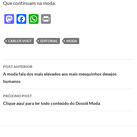
Que continuam na moda.
M
F
W
P
as
ac
h
ri
to
e
at
nt
CARLOS VOGT
EDITORIAL
MODA
d
b
s
o
o
A
Navegação
n
o
p
POST ANTERIOR
de
A moda fala dos mais elevados aos mais mesquinhos desejos
k
p
humanos
posts
PRÓXIMO POST
Clique aqui para ler todo conteúdo do Dossiê Moda