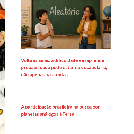
Volta às aulas: a dificuldade em aprender
probabilidade pode estar no vocabulário,
não apenas nas contas
A participação brasileira na busca por
planetas análogos à Terra