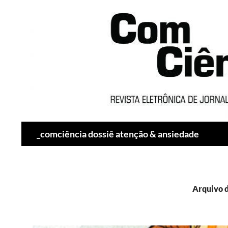
Pesquisar
_comciência dossiê atenção & ansiedade
Arquivo d