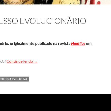
UCESSO EVOLUCIONÁRIO
drix, originalmente publicado na revista
Nautilus
em
Vista-se para o sucesso evolucionário
oda!
Continue lendo
→
COLOGIA EVOLUTIVA