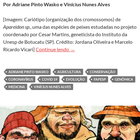
Por Adriane Pinto Wasko e Vinícius Nunes Alves
[Imagem: Cariótipo (organização dos cromossomos) de
Apareidon sp.
, uma das espécies de peixes estudadas no projeto
coordenado por Cesar Martins, geneticista do Instituto da
Unesp de Botucatu (SP). Crédito: Jordana Oliveira e Marcelo
Genômica abre novas frentes de p
Ricardo Vicari]
Continue lendo
→
ADRIANE PINTO WASKO
AGRICULTURA
CONSERVAÇÃO
CORONAVÍRUS
COVID 19
EVOLUÇÃO
FAPESP
GENÔMICA
MEDICINA
VINÍCIUS NUNES ALVES