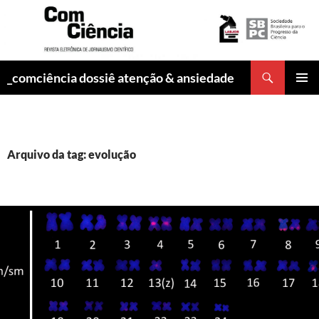
Pesquisar
_comciência dossiê atenção & ansiedade
PULAR
MENU
PARA
PRINCI
O
CONTEÚDO
Arquivo da tag: evolução