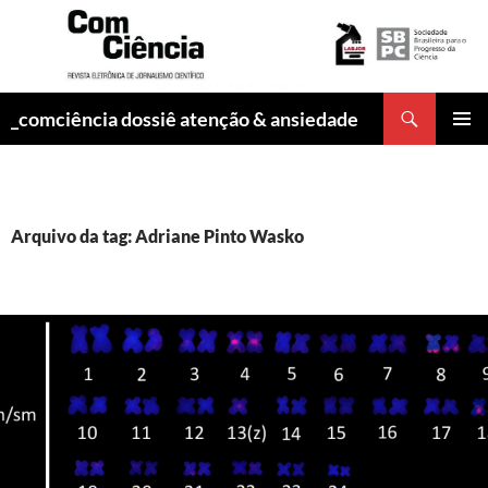
Pesquisar
_comciência dossiê atenção & ansiedade
PULAR
MENU
PARA
PRINCI
O
CONTEÚDO
Arquivo da tag: Adriane Pinto Wasko