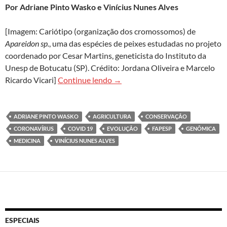
Por Adriane Pinto Wasko e Vinícius Nunes Alves
[Imagem: Cariótipo (organização dos cromossomos) de
Apareidon sp.
, uma das espécies de peixes estudadas no projeto
coordenado por Cesar Martins, geneticista do Instituto da
Unesp de Botucatu (SP). Crédito: Jordana Oliveira e Marcelo
Genômica abre novas frentes de p
Ricardo Vicari]
Continue lendo
→
ADRIANE PINTO WASKO
AGRICULTURA
CONSERVAÇÃO
CORONAVÍRUS
COVID 19
EVOLUÇÃO
FAPESP
GENÔMICA
MEDICINA
VINÍCIUS NUNES ALVES
ESPECIAIS