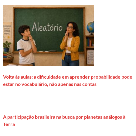
Volta às aulas: a dificuldade em aprender probabilidade pode
estar no vocabulário, não apenas nas contas
A participação brasileira na busca por planetas análogos à
Terra